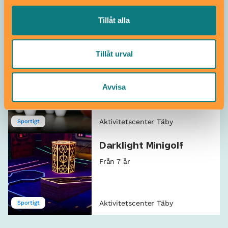
Allt som händer – Aktivitetscenter
Tillåt alla
Täby
Tillåt urval
Bowlingkalas på
Aktivitetscenter Täby
Avvisa
Från 7 år
Aktivitetscenter Täby
Sportigt
Darklight Minigolf
Från 7 år
Aktivitetscenter Täby
Sportigt