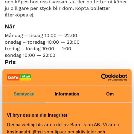
och köpes hos oss i kassan. Ju fler polletter ni köper
ju billigare per styck blir dom. Köpta polletter
återköpes ej.
När
Måndag – tisdag 10:00 — 22:00
onsdag – torsdag 10:00 — 23:00
fredag – lördag 10:00 — 1:00
söndag 10:00 — 22:00
Pris
1 Pollett, 15 kr (15kr / spel)
7 Polletter, 100 kr (14.3kr / spel)
15 Polletter, 200 kr (13.3kr / spel)
Bra att veta
Samtycke
Information
Om
Okej med matsäck
Hiss och ramper
Kafé
Vi bryr oss om din integritet
Restaurang
Denna webbplats är en del av Barn i stan AB. Vi är en
Skötbord
kostnadsfri tjänst som tipsar om aktiviteter och
Hitta hit