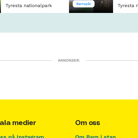
Barnspår
Tyresta nationalpark
Tyresta 
ANNONSER:
ala medier
Om oss
oss på Instagram,
Om Barn i stan