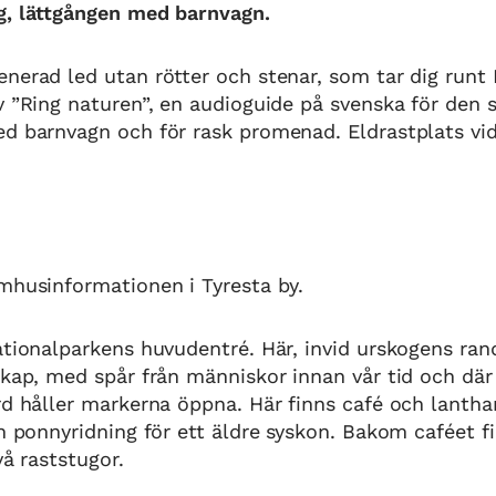
g, lättgången med barnvagn.
nerad led utan rötter och stenar, som tar dig runt 
v ”Ring naturen”, en audioguide på svenska för den s
d barnvagn och för rask promenad. Eldrastplats vid 
mhusinformationen i Tyresta by.
ationalparkens huvudentré. Här, invid urskogens ran
skap, med spår från människor innan vår tid och där
rd håller markerna öppna. Här finns café och lanth
ch ponnyridning för ett äldre syskon. Bakom caféet f
vå raststugor.