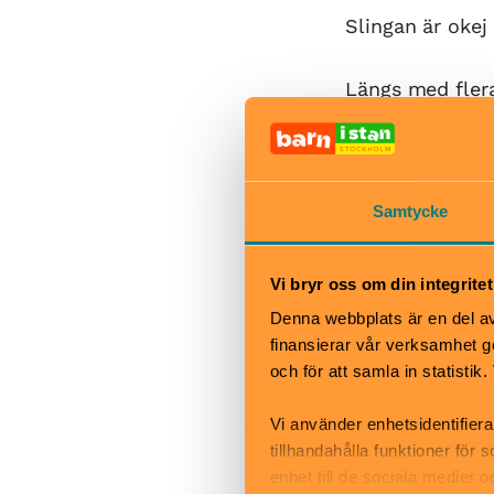
Slingan är okej 
Längs med flera
annars hade ris
angripna av gra
ned.
Samtycke
När
Vi bryr oss om din integritet
Naturen har öpp
Men kontakta c
Denna webbplats är en del av 
öppettider.
finansierar vår verksamhet ge
och för att samla in statisti
Bra att veta
Okej med ma
Vi använder enhetsidentifiera
Hiss och ra
tillhandahålla funktioner för
Kafé
enhet till de sociala medier
Restaurang