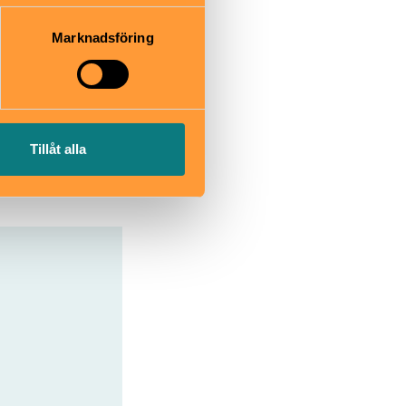
 du har använt deras tjänster.
nda fram till
Marknadsföring
ka buss 834
nden.
t Nynäshamn,
 följer sen
Tillåt alla