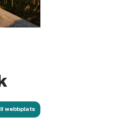
k
ill webbplats