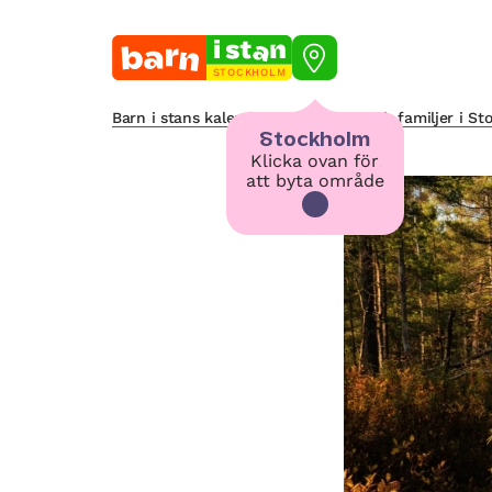
STOCKHOLM
Barn i stans kalendarium för barn och familjer i S
Stockholm
Klicka ovan för
att byta område