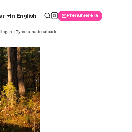
Prenumerera
ar
In English
lingan i Tyresta nationalpark