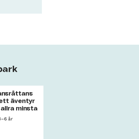
park
ansråttans
 ett äventyr
 allra minsta
3–6 år