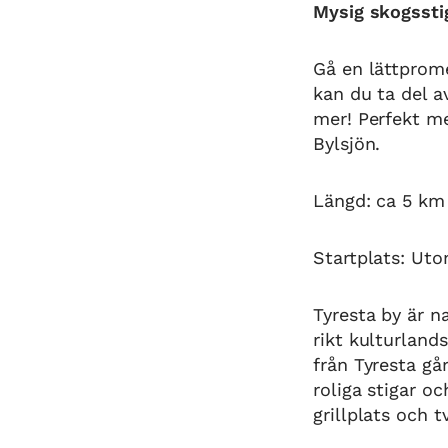
Mysig skogssti
Gå en lättprome
kan du ta del a
mer! Perfekt me
Bylsjön.
Längd: ca 5 km
Startplats: Uto
Tyresta by är n
rikt kulturland
från Tyresta gå
roliga stigar o
grillplats och t