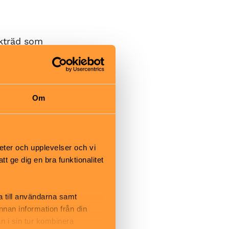
skträd som
sak av gran,
å, har tagits
Om
eter och upplevelser och vi
 ge dig en bra funktionalitet
by, där
a till användarna samt
 finns, tar
annan information från din
n i sin tur kombinera
 Svartbäcken,