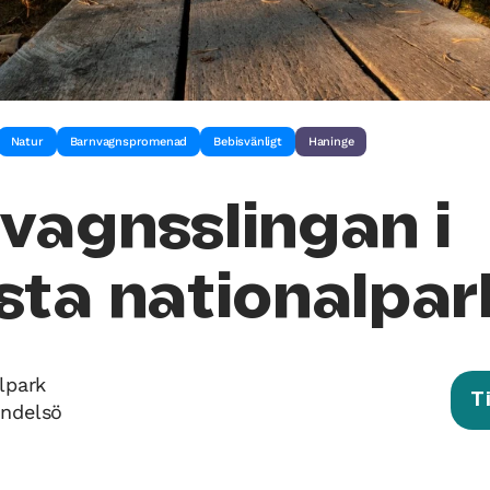
Natur
Barnvagnspromenad
Bebisvänligt
Haninge
vagnsslingan i
sta nationalpar
lpark
T
endelsö