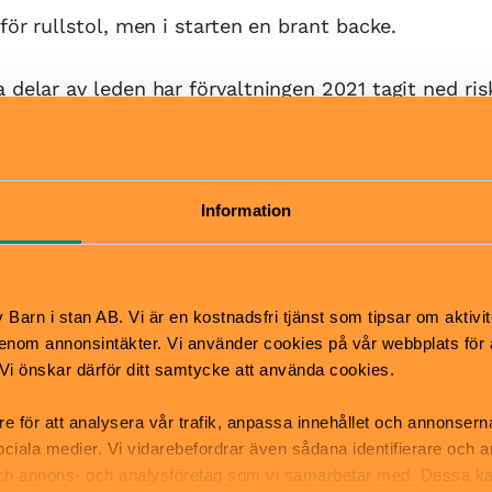
för rullstol, men i starten en brant backe.
 delar av leden har förvaltningen 2021 tagit ned ri
kerat att falla över leden. Riskträden består i huvud
nbarkborre. Även vissa aspar, som bävrar har gnagt p
Information
Pris
et varje dag året om!
Gratis
aféet för deras
Barn i stan AB. Vi är en kostnadsfri tjänst som tipsar om aktivit
nom annonsintäkter. Vi använder cookies på vår webbplats för att
k. Vi önskar därför ditt samtycke att använda cookies.
Hitta hit
tsäck
För att komma till Tyresta 
re för att analysera vår trafik, anpassa innehållet och annonsern
mper
nationalparkens huvudentré
 sociala medier. Vi vidarebefordrar även sådana identifierare och 
du buss 807 eller 809 från
 och annons- och analysföretag som vi samarbetar med. Dessa ka
Gullmarsplan till hållplats