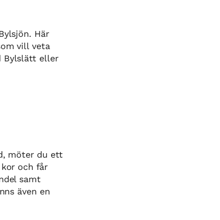
Bylsjön. Här
om vill veta
Bylslätt eller
d, möter du ett
 kor och får
andel samt
inns även en