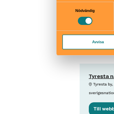
informationen med annan infor
Samtyckesval
Skötbord
Nödvändig
Avvisa
Tyresta n
Tyresta by
sverigesnatio
Till web