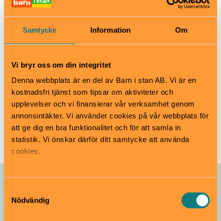
Hitta hit
Tunnelbana Gamla Stan.
Samtycke
Information
Om
Nobel Prize Museum
Stortorget 2, Gamla stan
Vi bryr oss om din integritet
nobelprizemuseum.se/barn-och-familj/
Denna webbplats är en del av Barn i stan AB. Vi är en
info.nobelprizemuseum@nobelprize.org
kostnadsfri tjänst som tipsar om aktiviteter och
0853481800
upplevelser och vi finansierar vår verksamhet genom
annonsintäkter. Vi använder cookies på vår webbplats för
Läs mer
att ge dig en bra funktionalitet och för att samla in
statistik. Vi önskar därför ditt samtycke att använda
cookies.
Vi använder enhetsidentifierare för att analysera vår
Allt som händer – Nobel Prize
trafik, anpassa innehållet och annonserna till användarna
Samtyckesval
Museum
samt tillhandahålla funktioner för sociala medier. Vi
Nödvändig
vidarebefordrar även sådana identifierare och annan