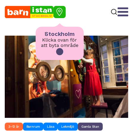
STOCKHOLM
Stockholm
Klicka ovan för
att byta område
3–12 år
Barnrum
Läsa
Lekmiljö
Gamla Stan