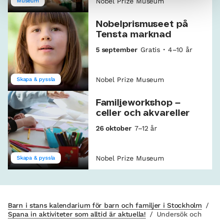
Nobel Prize Museum
Museum
Nobelprismuseet på
Tensta marknad
5 september
Gratis
4–10 år
Nobel Prize Museum
Skapa & pyssla
Familjeworkshop –
celler och akvareller
26 oktober
7–12 år
Nobel Prize Museum
Skapa & pyssla
Barn i stans kalendarium för barn och familjer i Stockholm
/
Spana in aktiviteter som alltid är aktuella!
/
Undersök och