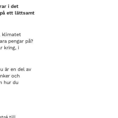
ar i det
 på ett lättsamt
a klimatet
para pengar på?
 kring, i
u är en del av
anker och
m hur du
tré till