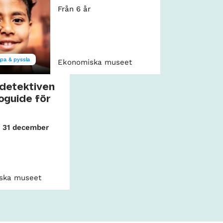
Från 6 år
pa & pyssla
Ekonomiska museet
detektiven
oguide för
ll 31 december
ska museet