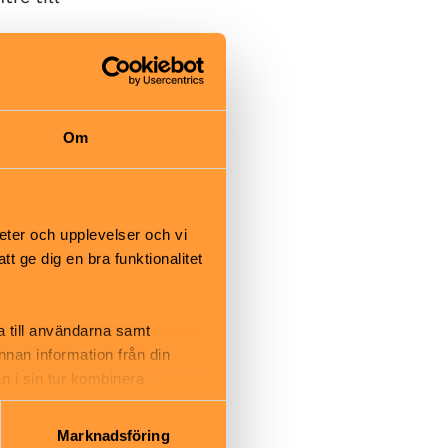
Om
eet. Buss 69
 Tunnelbana
almstorg.
eter och upplevelser och vi
rgårdsbron.
 ge dig en bra funktionalitet
a till användarna samt
annan information från din
n i sin tur kombinera
 du har använt deras tjänster.
Marknadsföring