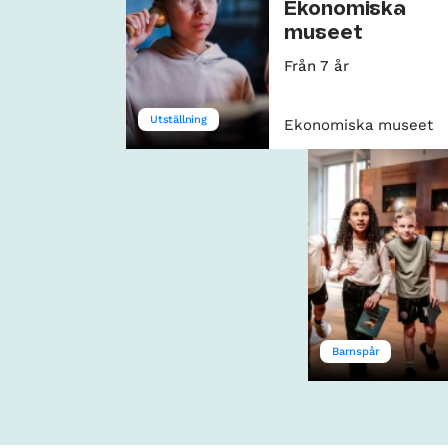
Ekonomiska
museet
Från 7 år
Utställning
Ekonomiska museet
Barnspår