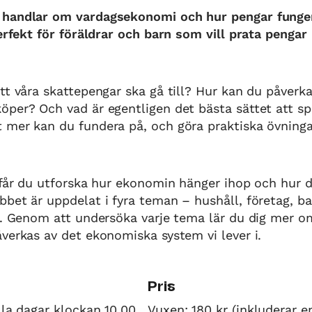
handlar om vardagsekonomi och hur pengar funger
Perfekt för föräldrar och barn som vill prata pengar
tt våra skattepengar ska gå till? Hur kan du påverk
per? Och vad är egentligen det bästa sättet att s
mer kan du fundera på, och göra praktiska övningar
.
 får du utforska hur ekonomin hänger ihop och hur d
bet är uppdelat i fyra teman – hushåll, företag, b
r. Genom att undersöka varje tema lär du dig mer o
verkas av det ekonomiska system vi lever i.
Pris
lla dagar klockan 10.00
Vuxen: 180 kr (inkluderar en