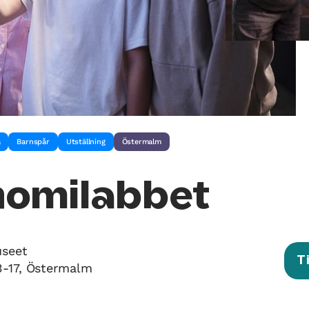
å
Barnspår
Utställning
Östermalm
nomilabbet
seet
T
3-17, Östermalm