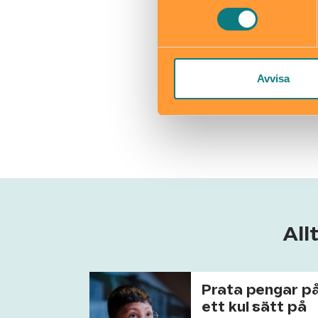
ekonomiskam
Till web
Avvisa
All
Prata pengar p
ett kul sätt på