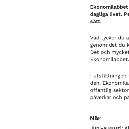
Ekonomilabbet 
dagliga livet. 
sätt.
Vad tycker du a
genom det du kö
Det och mycket 
Ekonomilabbet
I utställningen
den. Ekonomilab
offentlig sekto
påverkar och på
När
Juni-augusti: A