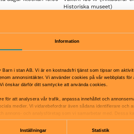
Historiska museet)
Barn upp till 18 år: fri entré
n kl 11-17, onsdagar
0. Även öppet måndagar
 lov.
Information
Hitta hit
tsäck
Buss 67 till Historiska mus
mper
och 76 till Djurgårdsbron.
till Karlaplan eller Österm
Barn i stan AB. Vi är en kostnadsfri tjänst som tipsar om aktivit
Spårvagn till hållplats Dju
nom annonsintäkter. Vi använder cookies på vår webbplats för att
k. Vi önskar därför ditt samtycke att använda cookies.
re för att analysera vår trafik, anpassa innehållet och annonsern
 sociala medier. Vi vidarebefordrar även sådana identifierare och 
 och annons- och analysföretag som vi samarbetar med. Dessa ka
mation som du har tillhandahållit eller som de har samlat in när
ka museet
Inställningar
Statistik
 13-17, Östermalm
info@ekonomiskamuseet.se