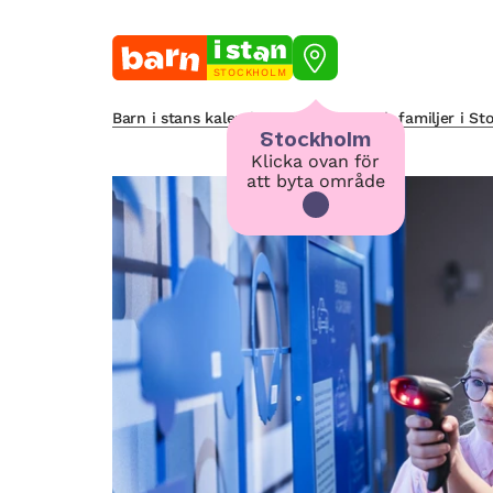
STOCKHOLM
Barn i stans kalendarium för barn och familjer i S
Stockholm
Klicka ovan för
att byta område