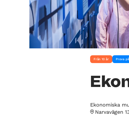
Från 10 år
Prova p
Eko
Ekonomiska mu
Narvavägen 1