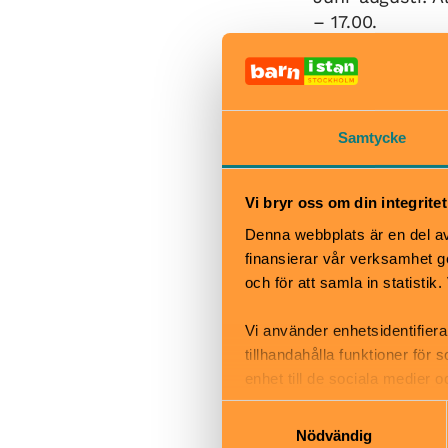
– 17.00.
Sep-maj: tis-sö
öppet till kl 2
under skolornas
Samtycke
Bra att veta
Okej med ma
Vi bryr oss om din integritet
Hiss och ra
Kafé
Denna webbplats är en del av 
Restaurang
finansierar vår verksamhet ge
Skötbord
och för att samla in statisti
Vi använder enhetsidentifiera
tillhandahålla funktioner för
enhet till de sociala medier
informationen med annan infor
Ekonomis
Samtyckesval
Nödvändig
Narvavägen