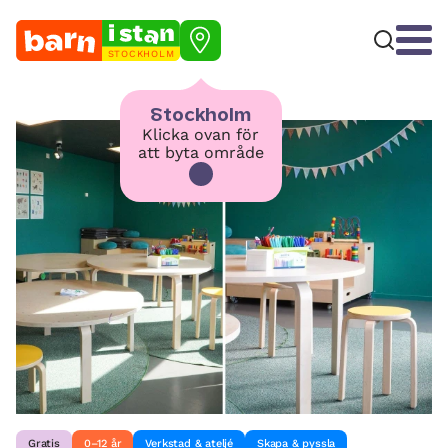
STOCKHOLM
Stockholm
Klicka ovan för
att byta område
Gratis
0–12 år
Verkstad & ateljé
Skapa & pyssla