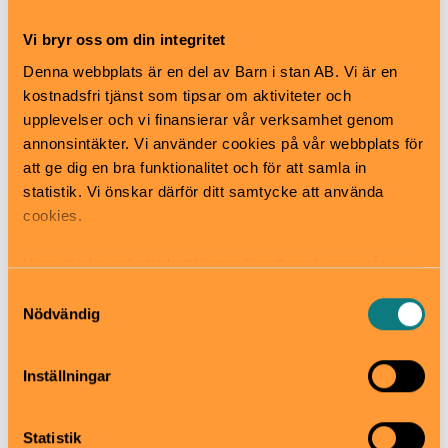
Ons: kl 11-20
Tor-fre: kl 11-17
Vi bryr oss om din integritet
Lör-sön: kl 11.30-17
Denna webbplats är en del av Barn i stan AB. Vi är en
kostnadsfri tjänst som tipsar om aktiviteter och
I perioder har Bonniers Konsthall stängt för
upplevelser och vi finansierar vår verksamhet genom
omhängning, för mer info se bonnierskonsthall.se
annonsintäkter. Vi använder cookies på vår webbplats för
Pris
att ge dig en bra funktionalitet och för att samla in
Fri entré
statistik. Vi önskar därför ditt samtycke att använda
Bra att veta
cookies.
Okej med matsäck
Hiss och ramper
Vi använder enhetsidentifierare för att analysera vår
Kafé
trafik, anpassa innehållet och annonserna till användarna
Restaurang
Samtyckesval
samt tillhandahålla funktioner för sociala medier. Vi
Nödvändig
Skötbord
vidarebefordrar även sådana identifierare och annan
Hitta hit
information från din enhet till de sociala medier och
Buss eller T-bana till St Eriksplan och sedan fem
Inställningar
annons- och analysföretag som vi samarbetar med.
minuters promenad till konsthallen.
Dessa kan i sin tur kombinera informationen med annan
information som du har tillhandahållit eller som de har
Statistik