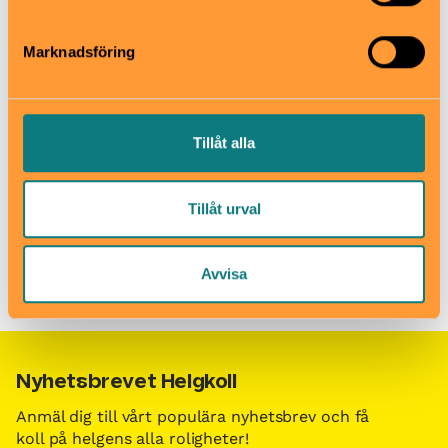
samlat in när du har använt deras tjänster.
Bonniers konsthall
Torsgatan 19, Vasastan.
Marknadsföring
bonnierskonsthall.se
info[at]bonnierskonsthall.se
08-736 42 48
Tillåt alla
Till webbplats
Tillåt urval
Barn i stans kalendarium för barn och familjer i Stockholm
/
Spana in aktiviteter som alltid är aktuella!
/
Hörnan
Avvisa
Nyhetsbrevet Helgkoll
Anmäl dig till vårt populära nyhetsbrev och få
koll på helgens alla roligheter!