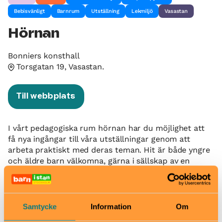
Bebisvänligt
Barnrum
Utställning
Lekmiljö
Vasastan
Hörnan
Bonniers konsthall
Torsgatan 19, Vasastan.
Till webbplats
I vårt pedagogiska rum hörnan har du möjlighet att
få nya ingångar till våra utställningar genom att
arbeta praktiskt med deras teman. Hit är både yngre
och äldre barn välkomna, gärna i sällskap av en
vuxen. Hörnan ligger en våning ner från
utställningssalarna och du kan ta trappan eller
hissen för att komma hit.
Samtycke
Information
Om
När