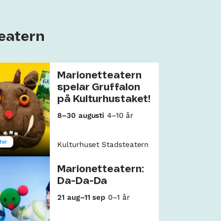
teatern
Marionetteatern
spelar Gruffalon
på Kulturhustaket!
8–30 augusti
4–10 år
ter
Kulturhuset Stadsteatern
Marionetteatern:
Da-Da-Da
21 aug–11 sep
0–1 år