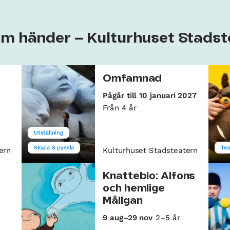
om händer – Kulturhuset Stads
Omfamnad
Pågår till 10 januari 2027
Från 4 år
Utställning
Skapa & pyssla
Tea
ern
Kulturhuset Stadsteatern
Knattebio: Alfons
och hemlige
Mållgan
9 aug–29 nov
2–5 år