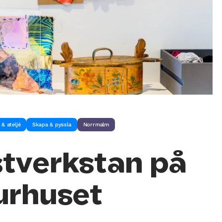
 & ateljé
Skapa & pyssla
Norrmalm
tverkstan på
urhuset