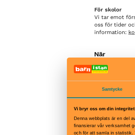
För skolor
Vi tar emot för
oss för tider o
information:
ko
När
Onsdag-fredag 
Lördag-söndag 
Samtycke
Bra att veta
Vi bryr oss om din integritet
Okej med ma
Denna webbplats är en del av 
Hiss och ra
finansierar vår verksamhet ge
Kafé
och för att samla in statisti
Restaurang