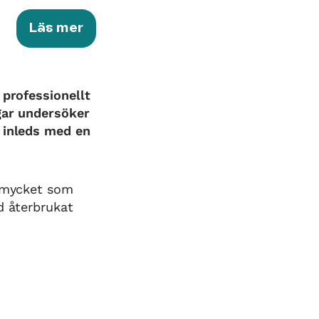
Läs mer
 professionellt
ngar undersöker
s inleds med en
å mycket som
d återbrukat