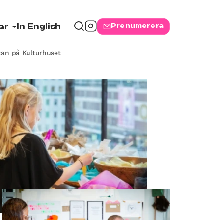
Prenumerera
ar
In English
tan på Kulturhuset