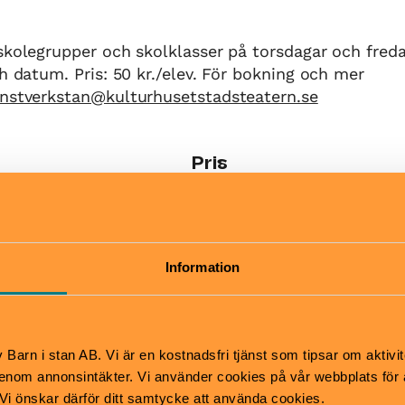
skolegrupper och skolklasser på torsdagar och fred
ch datum. Pris: 50 kr./elev. För bokning och mer
nstverkstan@kulturhusetstadsteatern.se
Pris
12-17
Vuxen: 30 kr.
11-17
Under 20 år: Fri entré
OBS! Barn mellan 0-13 år 
sällskap av en betalande v
Information
Konstverkstan.
Hitta hit
tsäck
Pendeltåg till centralen, 
Barn i stan AB. Vi är en kostnadsfri tjänst som tipsar om aktivit
mper
till T-centralen, stadsbuss
nom annonsintäkter. Vi använder cookies på vår webbplats för att
spårvagn till Sergels torg.
k. Vi önskar därför ditt samtycke att använda cookies.