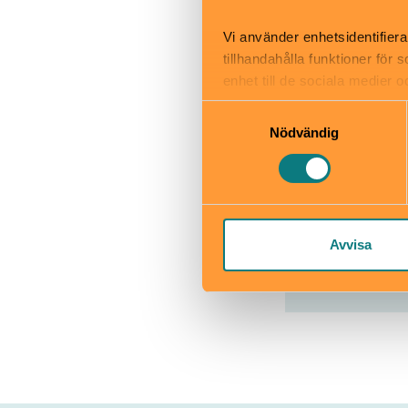
Skötbord
Vi använder enhetsidentifiera
tillhandahålla funktioner för
enhet till de sociala medier
informationen med annan infor
Samtyckesval
Nödvändig
Kulturhu
Sergels to
kulturhusetst
Avvisa
Läs mer