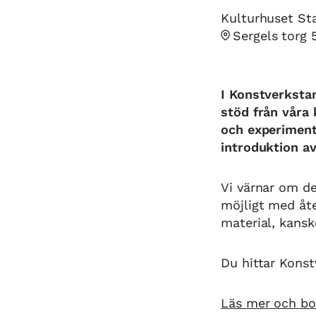
Kulturhuset St
Sergels torg
I Konstverkstan
stöd från våra 
och experimente
introduktion a
Vi värnar om de
möjligt med åte
material, kans
Du hittar Konst
Läs mer och bok