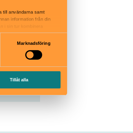
a till användarna samt
annan information från din
n i sin tur kombinera
 du har använt deras tjänster.
Marknadsföring
eatern.se
Tillåt alla