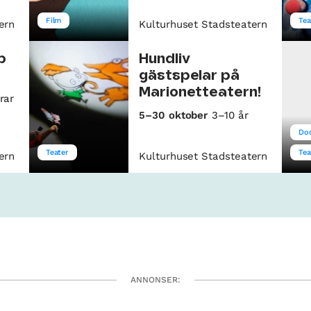
Film
Tea
ern
Kulturhuset Stadsteatern
b
Hundliv
gästspelar på
Marionetteatern!
rar
5–30 oktober
3–10 år
Doc
Teater
Tea
ern
Kulturhuset Stadsteatern
ANNONSER: