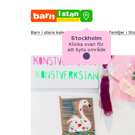
STOCKHOLM
Barn i stans kalendarium för barn och familjer i S
Stockholm
Klicka ovan för
att byta område