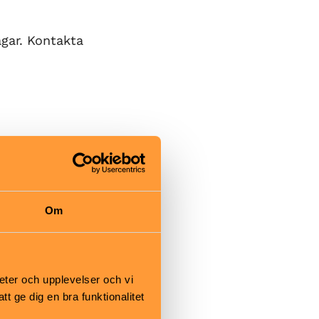
agar. Kontakta
måste ha
uxen i
Om
tunnelbanan
eter och upplevelser och vi
ar och
 ge dig en bra funktionalitet