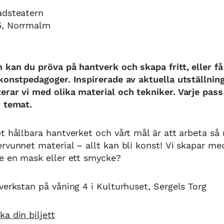
adsteatern
 5, Norrmalm
 kan du pröva på hantverk och skapa fritt, eller få
konstpedagoger. Inspirerade av aktuella utställni
rar vi med olika material och tekniker. Varje pas
v temat.
t hållbara hantverket och vårt mål är att arbeta s
rvunnet material – allt kan bli konst! Vi skapar me
ke en mask eller ett smycke?
verkstan på våning 4 i Kulturhuset, Sergels Torg
a din biljett