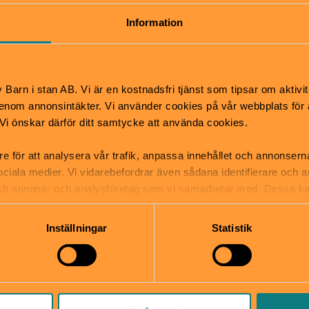
tsäck
mper
Information
Barn i stan AB. Vi är en kostnadsfri tjänst som tipsar om aktivit
nom annonsintäkter. Vi använder cookies på vår webbplats för att
k. Vi önskar därför ditt samtycke att använda cookies.
re för att analysera vår trafik, anpassa innehållet och annonsern
ioteket i Uppsala
 sociala medier. Vi vidarebefordrar även sådana identifierare och 
gatan 17, Uppsala
kundtjanst@bibliotekuppsala.
 och annons- och analysföretag som vi samarbetar med. Dessa ka
ala.se/stadsbiblioteket
018-727 17 00
mation som du har tillhandahållit eller som de har samlat in när
Inställningar
Statistik
bplats