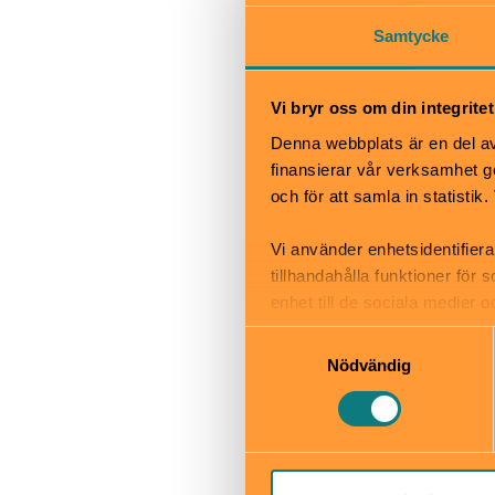
Okej med ma
Hiss och ra
Samtycke
Kafé
Restaurang
Vi bryr oss om din integritet
Skötbord
Denna webbplats är en del av 
finansierar vår verksamhet ge
och för att samla in statisti
Vi använder enhetsidentifiera
Stadsbibl
tillhandahålla funktioner för
Svartbäcks
enhet till de sociala medier
bibliotekupps
informationen med annan infor
Samtyckesval
Nödvändig
Till web