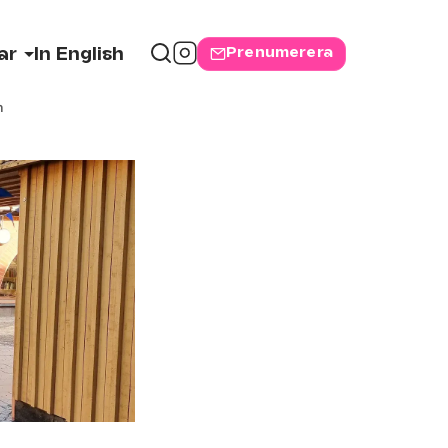
Prenumerera
ar
In English
n