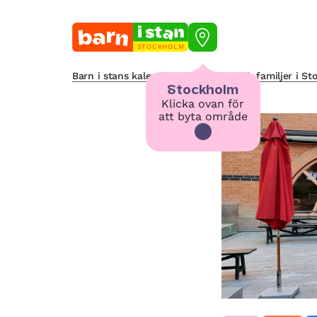
STOCKHOLM
Barn i stans kalendarium för barn och familjer i S
Stockholm
Klicka ovan för
att byta område