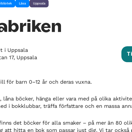
ibliotek
Läsa
Uppsala
abriken
t i Uppsala
T
an 17, Uppsala
ill för barn 0–12 år och deras vuxna.
 låna böcker, hänga eller vara med på olika aktivitet
d i bokklubbar, träffa författare och en massa anna
finns det böcker för alla smaker – på mer än 80 olik
ig att hitta en bok som passar just dig. Vi tar ocks