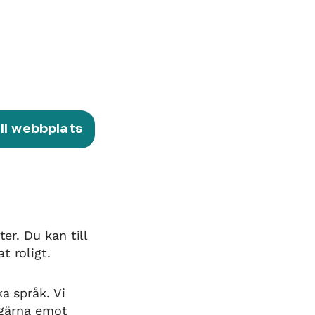
ill webbplats
er. Du kan till
t roligt.
a språk. Vi
å gärna emot