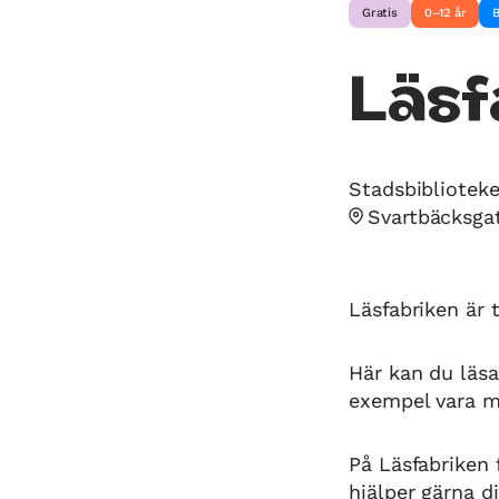
Gratis
0–12 år
B
Läsf
Stadsbiblioteke
Svartbäcksgat
Läsfabriken är t
Här kan du läsa,
exempel vara me
På Läsfabriken 
hjälper gärna d