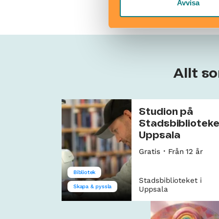
Avvisa
Allt s
Studion på
Stadsbiblioteke
Uppsala
Gratis
Från 12 år
Bibliotek
Stadsbiblioteket i
Skapa & pyssla
Uppsala