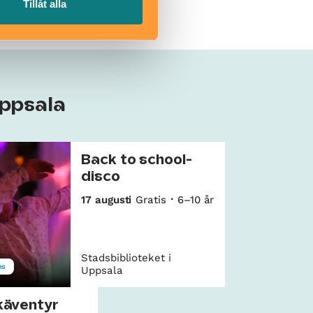
Tillåt alla
Uppsala
Back to school-
disco
17 augusti
Gratis
6–10 år
Stadsbiblioteket i
ns
Uppsala
käventyr