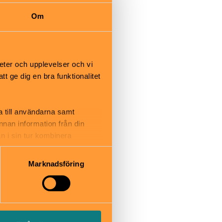
Om
eter och upplevelser och vi
 ge dig en bra funktionalitet
a till användarna samt
annan information från din
se
n i sin tur kombinera
 du har använt deras tjänster.
Marknadsföring