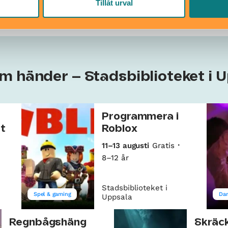
Tillåt urval
om händer – Stadsbiblioteket i 
Programmera i
t
Roblox
11–13 augusti
Gratis
8–12 år
Stadsbiblioteket i
Spel & gaming
Da
Uppsala
Regnbågshäng
Skräc