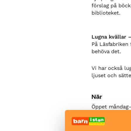
förslag på böck
biblioteket.
Lugna kvällar 
På Läsfabriken 
behöva det.
Vi har också lu
ljuset och sätt
När
Öppet måndag-l
öppettider
Bra att veta