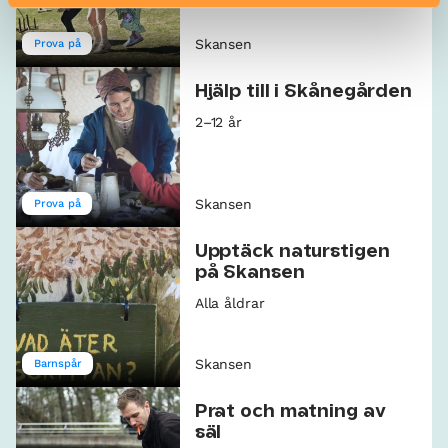
Skansen
Prova på
Hjälp till i Skånegården
2–12 år
Skansen
Prova på
Upptäck naturstigen
på Skansen
Alla åldrar
Skansen
Barnspår
Prat och matning av
säl