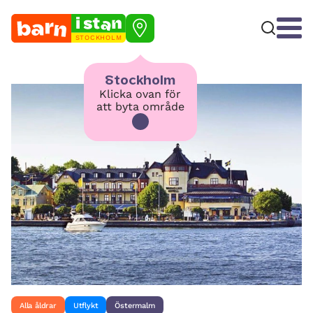
STOCKHOLM
Stockholm
Klicka ovan för
att byta område
Alla åldrar
Utflykt
Östermalm