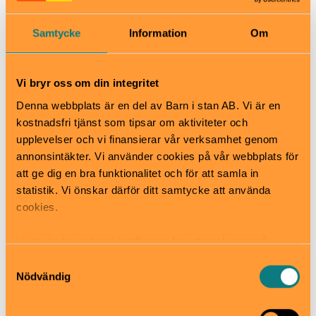
under femhundra år.
Samtycke
Information
Om
Övernattningsmöjlighet finns på Kastellets egna Bed
and Breakfast.
Vaxholm med båt
Vi bryr oss om din integritet
Waxholmsbolaget
&
Strömma kanalbolag
erbjuder
Denna webbplats är en del av Barn i stan AB. Vi är en
dagliga turer till Vaxholm. Se respektive rederis
kostnadsfri tjänst som tipsar om aktiviteter och
hemsida för avgångstider.
upplevelser och vi finansierar vår verksamhet genom
Mat & dryck
annonsintäkter. Vi använder cookies på vår webbplats för
Se respektive rederi för vilka restaurang- och
att ge dig en bra funktionalitet och för att samla in
caféalternativ som erbjuds ombord.
statistik. Vi önskar därför ditt samtycke att använda
cookies.
När
Se respektive rederi för avgångar
Vi använder enhetsidentifierare för att analysera vår
Pris
trafik, anpassa innehållet och annonserna till användarna
Samtyckesval
Se hemsida för aktuella priser
samt tillhandahålla funktioner för sociala medier. Vi
Nödvändig
Bra att veta
vidarebefordrar även sådana identifierare och annan
information från din enhet till de sociala medier och
Okej med matsäck