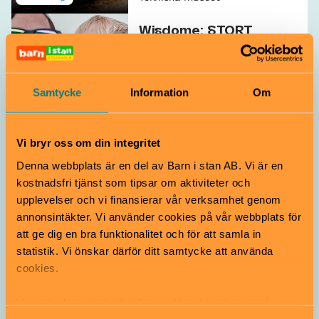
Wisdome: STORT
Junior
5–12 år
Samtycke
Information
Om
Tekniska museet
Film
Vi bryr oss om din integritet
Drömlandet
Denna webbplats är en del av Barn i stan AB. Vi är en
Från 6 år
kostnadsfri tjänst som tipsar om aktiviteter och
upplevelser och vi finansierar vår verksamhet genom
annonsintäkter. Vi använder cookies på vår webbplats för
Tekniska museet
Utställning
att ge dig en bra funktionalitet och för att samla in
statistik. Vi önskar därför ditt samtycke att använda
Skogen
cookies.
Från 3 år
Vi använder enhetsidentifierare för att analysera vår