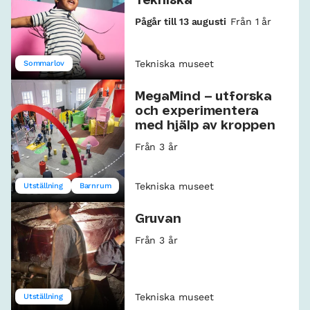
Tekniska
Pågår till 13 augusti
Från 1 år
Tekniska museet
Sommarlov
MegaMind – utforska
och experimentera
med hjälp av kroppen
Från 3 år
Tekniska museet
Utställning
Barnrum
Gruvan
Från 3 år
Tekniska museet
Utställning