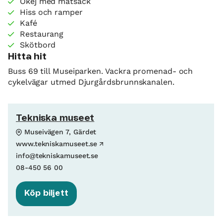
Okej med matsäck
Hiss och ramper
Kafé
Restaurang
Skötbord
Hitta hit
Buss 69 till Museiparken. Vackra promenad- och
cykelvägar utmed Djurgårdsbrunnskanalen.
Tekniska museet
Museivägen 7, Gärdet
www.tekniskamuseet.se
info@tekniskamuseet.se
08-450 56 00
Köp biljett