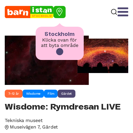
STOCKHOLM
Stockholm
Klicka ovan för
att byta område
7–12 år
Wisdome
Film
Gärdet
Wisdome: Rymdresan LIVE
Tekniska museet
Museivägen 7, Gärdet