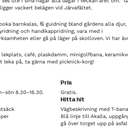
t ses ute i sina hagar alla dagar i veckan året om. G
ligger vackert belägen vid Järvafältet.
boka barnkalas, få guidning bland gårdens alla djur,
yridning och handikappridning, vara med i
ksamheten eller gå på läger på skolloven. Vi har äv
 lekplats, café, plaskdamm, minigolfbana, keramik
tt leka på, ta gärna med picknick-korg!
Pris
n–sön 8.30–16.30.
Gratis.
Hitta hit
tsäck
Vägbeskrivning med T-bana
mper
Blå linje till Akalla, uppgån
gå över torget upp på asfal