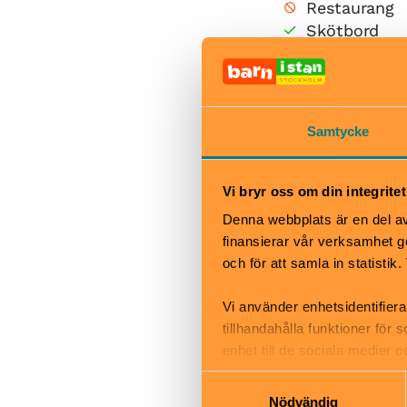
Restaurang
Skötbord
Samtycke
Vi bryr oss om din integritet
Denna webbplats är en del av 
finansierar vår verksamhet ge
och för att samla in statisti
Vi använder enhetsidentifiera
tillhandahålla funktioner för
enhet till de sociala medier
informationen med annan infor
Samtyckesval
Nödvändig