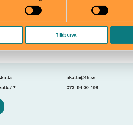
trafikljuset efter rondellen
vänster till Akalla Västra, 
bakom Ica på stora parker
på torget, följ asfaltsvägen
skogsdungen håll vänster. 
Tillåt urval
Akalla By! (ca 250 meter fr
Akalla
akalla@4h.se
alla/
073-94 00 498