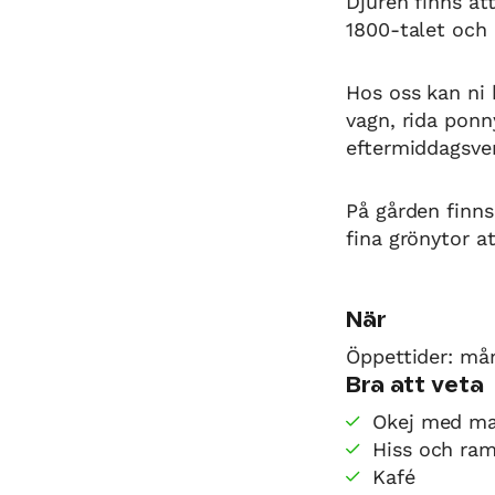
Djuren finns at
1800-talet och 
Hos oss kan ni 
vagn, rida ponn
eftermiddagsver
På gården finns
fina grönytor a
När
Öppettider: må
Bra att veta
Okej med ma
Hiss och ra
Kafé