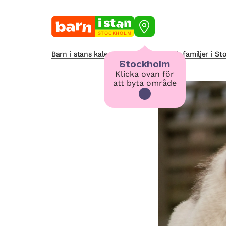
STOCKHOLM
Barn i stans kalendarium för barn och familjer i S
Stockholm
Klicka ovan för
att byta område