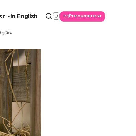
Prenumerera
ar
In English
H-gård