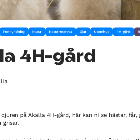
Ponnyridning
Natur
Naturreservat
Djur
Utomhus
4H-gård
R
la 4H-gård
lla
juren på Akalla 4H-gård, här kan ni se hästar, får, g
 grisar.