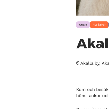
Gratis
Alla åldrar
Akal
Akalla by, Aka
Kom och besök d
höns, ankor och