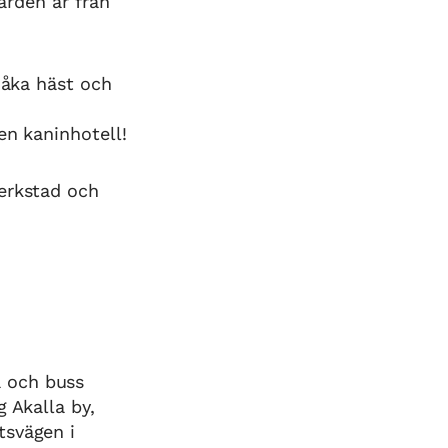
ården är från
 åka häst och
en kaninhotell!
verkstad och
 och buss
g Akalla by,
tsvägen i