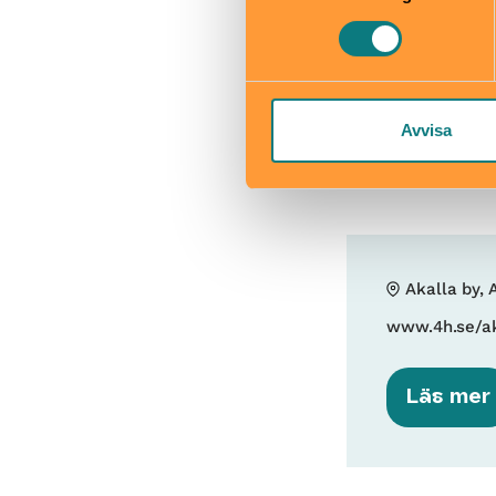
Avvisa
Akalla by, 
www.4h.se/ak
Läs mer