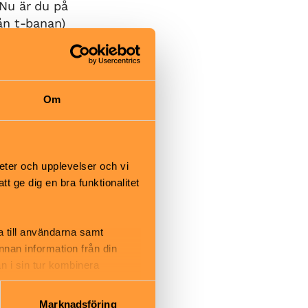
 Nu är du på
ån t-banan)
l Akalla,
samma
elbanan!
Om
na i
höger tredje
ra. Parkera
eter och upplevelser och vi
ingen. Gå upp
 ge dig en bra funktionalitet
 upp i
Nu är du på
ån torget)
a till användarna samt
annan information från din
n i sin tur kombinera
 avfarten,
 du har använt deras tjänster.
. Tredje
Marknadsföring