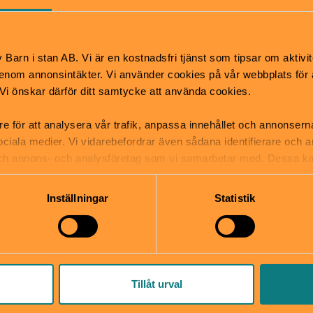
urlekplats
n naturlekplats som ligger i stadsdelen Årstadal. Te
Barn i stan AB. Vi är en kostnadsfri tjänst som tipsar om aktivit
ock och sten. I lekplatsen finns flera klätterställnin
nom annonsintäkter. Vi använder cookies på vår webbplats för att
 och en annan som ser ut som en drake. Det finns 
k. Vi önskar därför ditt samtycke att använda cookies.
g med repnät.
re för att analysera vår trafik, anpassa innehållet och annonsern
 sociala medier. Vi vidarebefordrar även sådana identifierare och 
r högt belägen i naturmarken med utsikt över Årsta
 och annons- och analysföretag som vi samarbetar med. Dessa ka
 erbjuder många lekmöjligheter längs vägen, det fi
mation som du har tillhandahållit eller som de har samlat in när
pa uthuggen ur berget och en rutschkana intill gå
Inställningar
Statistik
gger intill Sjöviksbacken och är en aktivitetsplats.
Tillåt urval
 spela basket