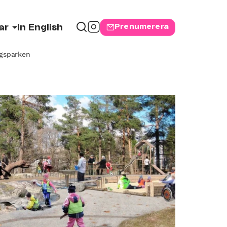
Prenumerera
ar
In English
rgsparken