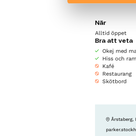
• en stor parko
När
Alltid öppet
Bra att veta
Okej med ma
Hiss och ra
Kafé
Restaurang
Skötbord
Årstaberg,
parker.stock