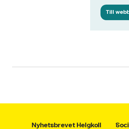
Till web
Nyhetsbrevet Helgkoll
Soci