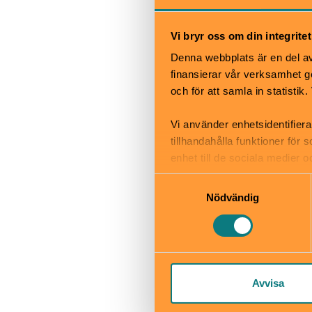
Blockriket nat
Vi bryr oss om din integritet
Blockriket är e
Denna webbplats är en del av 
lekplatsen är st
finansierar vår verksamhet ge
med rutschkana
och för att samla in statisti
klätterställnin
Vi använder enhetsidentifiera
Rävskogen
tillhandahålla funktioner för
Rävskogen ligge
enhet till de sociala medier
Promenadstråket
informationen med annan infor
Samtyckesval
exempel en trap
Nödvändig
Sjövikskröken
Sjövikskröken li
Här finns
• gungor
Avvisa
• möjlighet att