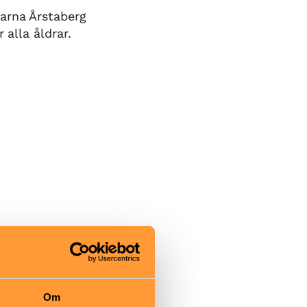
arna Årstaberg
 alla åldrar.
chkanor i olika
 och den
Om