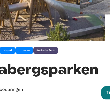
Lekpark
Utomhus
Enskede-Årsta
abergsparken
ybodaringen
T