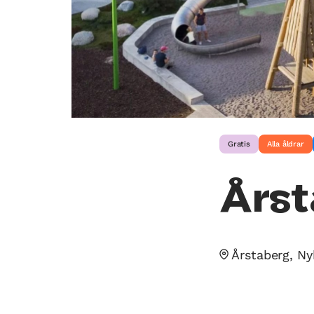
Gratis
Alla åldrar
Årst
Årstaberg, N