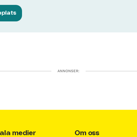
bplats
ANNONSER:
ala medier
Om oss