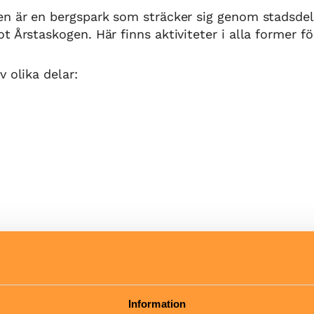
en är en bergspark som sträcker sig genom stadsdel
 Årstaskogen. Här finns aktiviteter i alla former för
v olika delar:
 Årstaberg finns bland annat ett torn i trä med ruts
der. Parken passar bäst för mer självständiga barn
nde.
Information