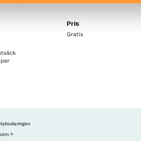
uranläggning.
Pris
Gratis
tsäck
mper
 Nybodaringen
holm