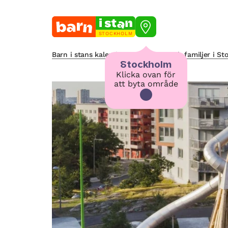
STOCKHOLM
Barn i stans kalendarium för barn och familjer i S
Stockholm
Klicka ovan för
att byta område