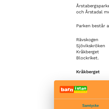
Årstabergspark
och Årstadal mot
Parken består a
Rävskogen
Sjövikskröken
Kråkberget
Blockriket.
Kråkberget
På Kråkberget i
höjder och bred
spänningssöka
Samtycke