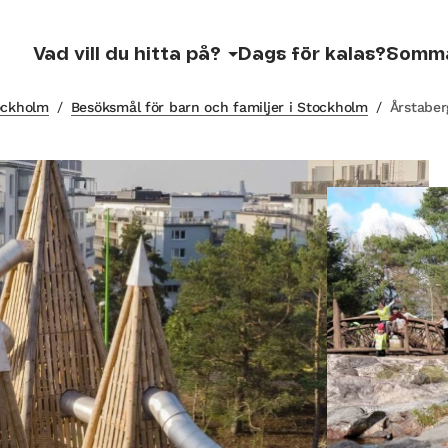
Vad vill du hitta på?
Dags för kalas?
Somm
tockholm
/
Besöksmål för barn och familjer i Stockholm
/
Årstabe