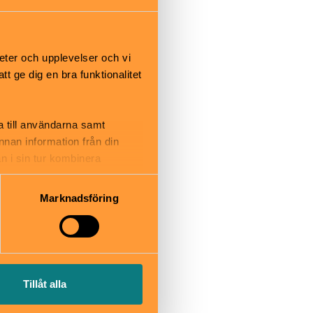
ma för
eter och upplevelser och vi
gar, varav en
 ge dig en bra funktionalitet
även en större
a till användarna samt
annan information från din
dal.
n i sin tur kombinera
nns till
 du har använt deras tjänster.
ngvägen.
Marknadsföring
Tillåt alla