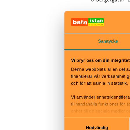
Avicii Experien
modern populärk
Samtycke
minnet av en av
publiken en när
Vi bryr oss om din integritet
Se in i musiken
Denna webbplats är en del av 
exklusiv chans 
finansierar vår verksamhet ge
historier. Lär,
och för att samla in statisti
karriären som s
Vi använder enhetsidentifiera
tillhandahålla funktioner för
enhet till de sociala medier
När
informationen med annan infor
Samtyckesval
Se hemsida för
Nödvändig
Bra att veta