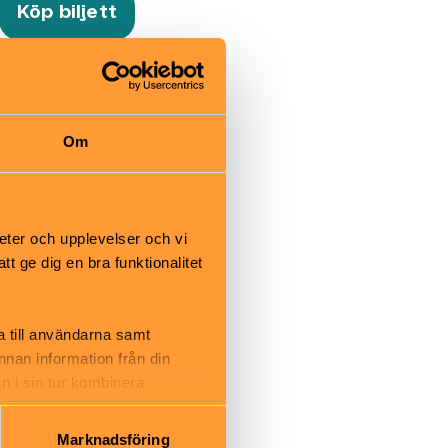
Köp biljett
ikonerna i
 fira och hedra
Om
ställning ger
gs liv.
 låtskrivare. En
eter och upplevelser och vi
berättade
 ge dig en bra funktionalitet
livet och
tiderna.
a till användarna samt
annan information från din
n i sin tur kombinera
 du har använt deras tjänster.
ser
Marknadsföring