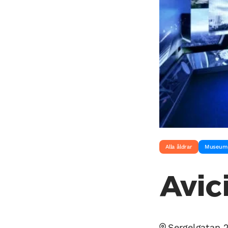
Alla åldrar
Museum
Avic
Sergelgatan 