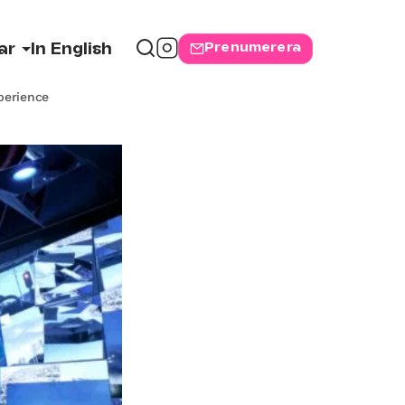
Prenumerera
ar
In English
xperience