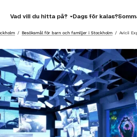
Vad vill du hitta på?
Dags för kalas?
Somm
tockholm
/
Besöksmål för barn och familjer i Stockholm
/
Avicii E