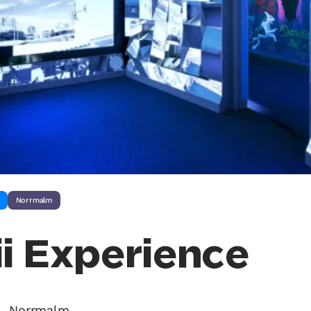
Norrmalm
ii Experience
2, Norrmalm