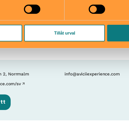
tsäck
mper
Tillåt urval
n 2, Norrmalm
info@aviciiexperience.com
nce.com/sv
ett