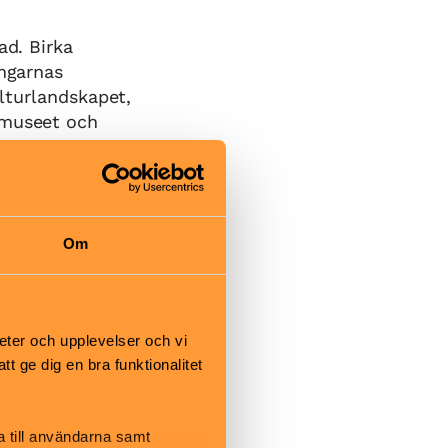
ad. Birka
ingarnas
ulturlandskapet,
amuseet och
ävstugor.
gör
minne eller
Om
ats skydd genom
utbud av
eter och upplevelser och vi
u också komma
 ge dig en bra funktionalitet
a till användarna samt