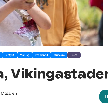
å
Utflykt
Visning
Promenad
Museum
Ekerö
a, Vikingastade
, Mälaren
T