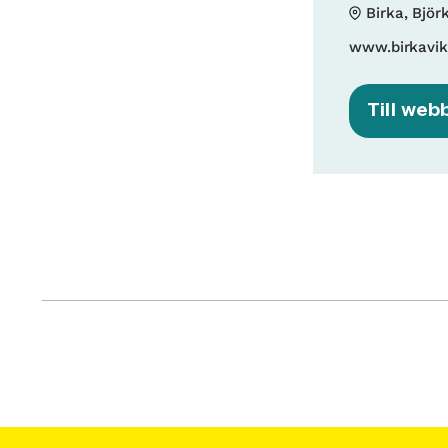
Birka, Björ
www.birkavik
Till web