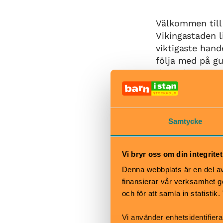
Välkommen till 
Vikingastaden l
viktigaste hand
följa med på g
den rekonstruer
Fornlämningsom
tillsammans ett 
Samtycke
naturminne som 
FN-organet Un
Vi bryr oss om din integritet
Hos oss på Birk
Denna webbplats är en del av 
guidade visnin
finansierar vår verksamhet ge
hit för att se f
och för att samla in statisti
styrkeuppvisni
Vi använder enhetsidentifiera