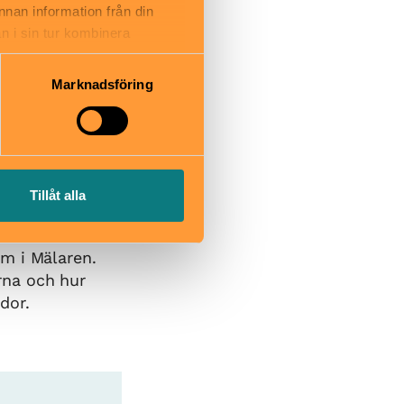
annan information från din
n i sin tur kombinera
 du har använt deras tjänster.
Marknadsföring
båtbiljett
 med
ederi
Tillåt alla
reningen
rån flera
om i Mälaren.
rna och hur
dor.