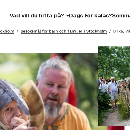
Vad vill du hitta på?
Dags för kalas?
Somm
tockholm
/
Besöksmål för barn och familjer i Stockholm
/
Birka, V