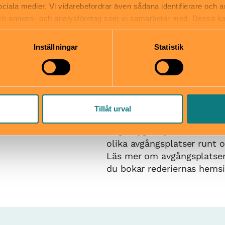
 sociala medier. Vi vidarebefordrar även sådana identifierare och 
 2025 här!
 och annons- och analysföretag som vi samarbetar med. Dessa ka
mation som du har tillhandahållit eller som de har samlat in när
Pris
Inställningar
Statistik
 exakta öppettider
Se Strömma kanalbolag för 
Hitta hit
tsäck
Du tar dig enkelt till Birka
mper
Strömma Kanalbolagets, R
Tillåt urval
Mälarstadens eller Museifö
Ångfartyget Ejderns båtar, f
olika avgångsplatser runt 
Läs mer om avgångsplatse
du bokar rederiernas hemsi