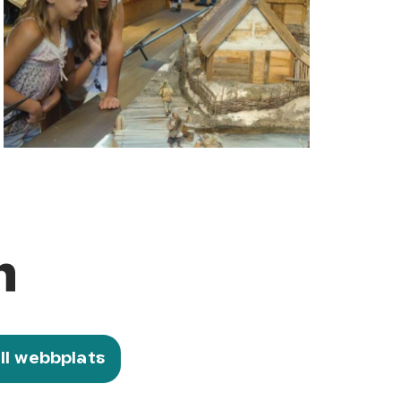
n
ill webbplats