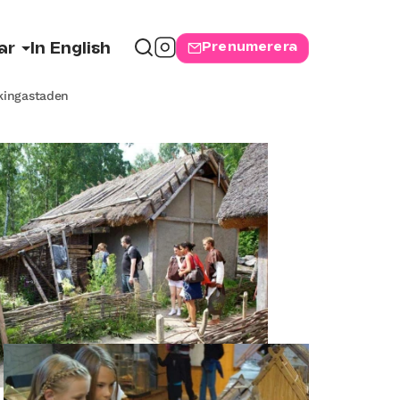
Prenumerera
ar
In English
ikingastaden