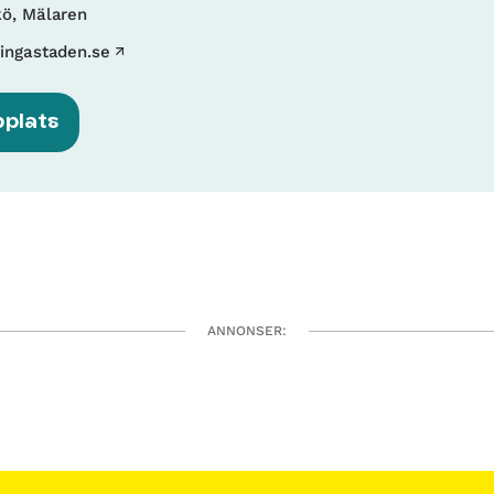
kö, Mälaren
ingastaden.se
bplats
ANNONSER: