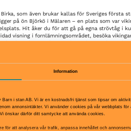
Birka, som även brukar kallas för Sveriges första st
igger på ön Björkö i Mälaren – en plats som var vik
elsplats. Hit åker du för att gå på egna strövtåg i k
uidad visning i fornlämningsområdet, besöka viking
ade vikingabyn med sina tidstypiska smedjor och v
rådet Birka på Björkö och Hovgården på Adelsö ut
av Sveriges 15 världsarv. Ett världsarv är ett kultur
Information
ansetts så värdefullt att bevara att det garanter
esco.
a händer nästan alltid något! Förutom vårt vanliga 
Barn i stan AB. Vi är en kostnadsfri tjänst som tipsar om aktivit
gar på fornlämningsområdet och museibesök kan d
nom annonsintäkter. Vi använder cookies på vår webbplats för att
amiljeaktiviteter, temaguidningar, träffa tatuerare,
k. Vi önskar därför ditt samtycke att använda cookies.
ngar och mycket mer.
re för att analysera vår trafik, anpassa innehållet och annonsern