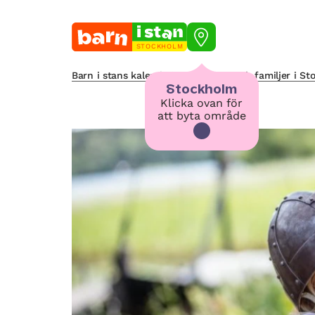
STOCKHOLM
Barn i stans kalendarium för barn och familjer i S
Stockholm
Klicka ovan för
att byta område