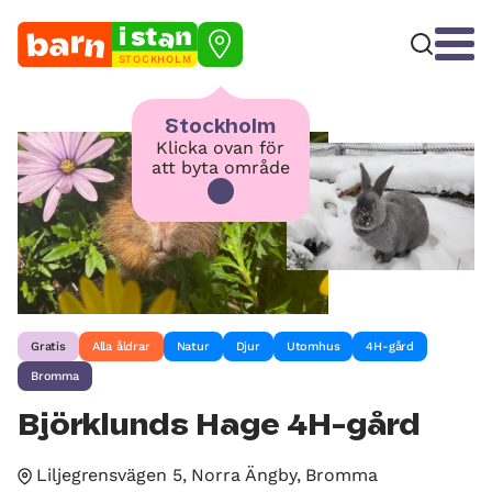
STOCKHOLM
Stockholm
Klicka ovan för
att byta område
Gratis
Alla åldrar
Natur
Djur
Utomhus
4H-gård
Bromma
Björklunds Hage 4H-gård
Liljegrensvägen 5, Norra Ängby, Bromma