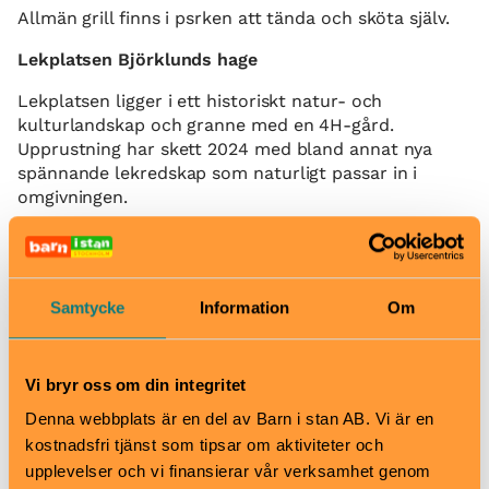
Allmän grill finns i psrken att tända och sköta själv.
Lekplatsen Björklunds hage
Lekplatsen ligger i ett historiskt natur- och
kulturlandskap och granne med en 4H-gård.
Upprustning har skett 2024 med bland annat nya
spännande lekredskap som naturligt passar in i
omgivningen.
Här finns bland annat
klätterställning med rutschkana
Samtycke
Information
Om
balanslek
lekhus
gungor
Vi bryr oss om din integritet
minitennisbanor
Denna webbplats är en del av Barn i stan AB. Vi är en
Basketplan
kostnadsfri tjänst som tipsar om aktiviteter och
Klätternät
upplevelser och vi finansierar vår verksamhet genom