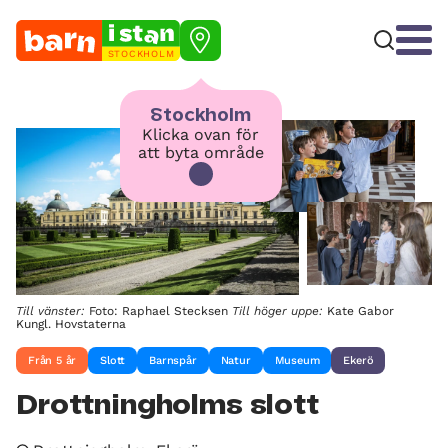
STOCKHOLM
Stockholm
Klicka ovan för
att byta område
Till vänster:
Foto: Raphael Stecksen
Till höger uppe:
Kate Gabor
Kungl. Hovstaterna
Från 5 år
Slott
Barnspår
Natur
Museum
Ekerö
Drottningholms slott