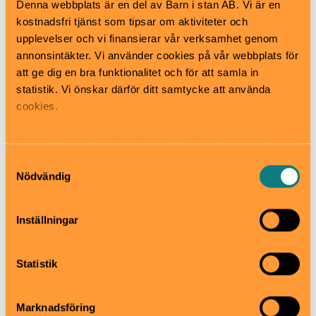
Denna webbplats är en del av Barn i stan AB. Vi är en
Bra att veta
kostnadsfri tjänst som tipsar om aktiviteter och
Okej med matsäck
upplevelser och vi finansierar vår verksamhet genom
Hiss och ramper
annonsintäkter. Vi använder cookies på vår webbplats för
Kafé
att ge dig en bra funktionalitet och för att samla in
Restaurang
statistik. Vi önskar därför ditt samtycke att använda
Skötbord
cookies.
Hitta hit
T-bana till Brommaplan och därefter buss 176-177
Vi använder enhetsidentifierare för att analysera vår
eller 301-323 till Drottningholm.
trafik, anpassa innehållet och annonserna till användarna
Samtyckesval
samt tillhandahålla funktioner för sociala medier. Vi
Nödvändig
vidarebefordrar även sådana identifierare och annan
Drottningholm, Ekerö
information från din enhet till de sociala medier och
www.kungligaslotten.se/vara-
Inställningar
annons- och analysföretag som vi samarbetar med.
besoksmal/drottningholms-slott.html
Dessa kan i sin tur kombinera informationen med annan
info.drottningholms-slott@royalcourt.se
information som du har tillhandahållit eller som de har
08-402 61 00
Statistik
samlat in när du har använt deras tjänster.
Till webbplats
Marknadsföring