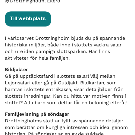
Drottningholm, Ekerö
Till webbplats
I världsarvet Drottningholm bjuds du på spännande
historiska miljöer, både inne i slottets vackra salar
och ute iden pampiga slottsparken. Här finns
aktiviteter för hela familjen!
Bildjakter
Gå på upptäcktsfärd i slottets salar! Välj mellan
Lejonsafari eller gå på Guldjakt. Bildkartan, som
hämtas i slottets entrékassa, visar detaljbilder från
slottets inredningar. Kan du hitta var motiven finns i
slottet? Alla barn som deltar får en belöning efteråt!
Familjevisning på söndagar
Drottningholms slott är fyllt av spännande detaljer
som berättar om kungliga intressen och ideal genom
historien. På söndagar är en av de guidade