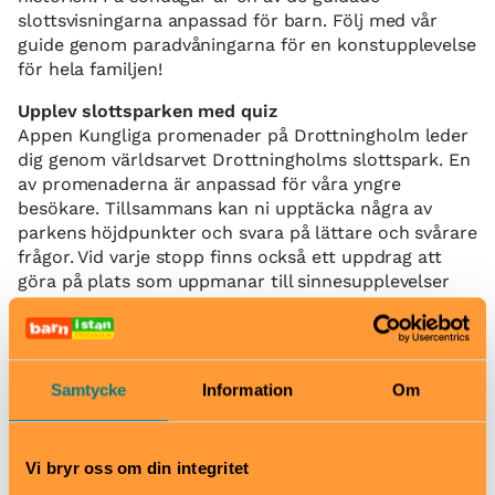
slottsvisningarna anpassad för barn. Följ med vår
guide genom paradvåningarna för en konstupplevelse
för hela familjen!
Upplev slottsparken med quiz
Appen Kungliga promenader på Drottningholm leder
dig genom världsarvet Drottningholms slottspark. En
av promenaderna är anpassad för våra yngre
besökare. Tillsammans kan ni upptäcka några av
parkens höjdpunkter och svara på lättare och svårare
frågor. Vid varje stopp finns också ett uppdrag att
göra på plats som uppmanar till sinnesupplevelser
och lek med vänner och familj.
När
Se hemsida för öppettider.
Samtycke
Information
Om
Pris
Vuxna 170 kr, studerande 150 kr, barn 7-17 år 85 kr,
barn 0–6 år gratis.
Vi bryr oss om din integritet
Familjevisningen 50 kr + entrébiljett per person