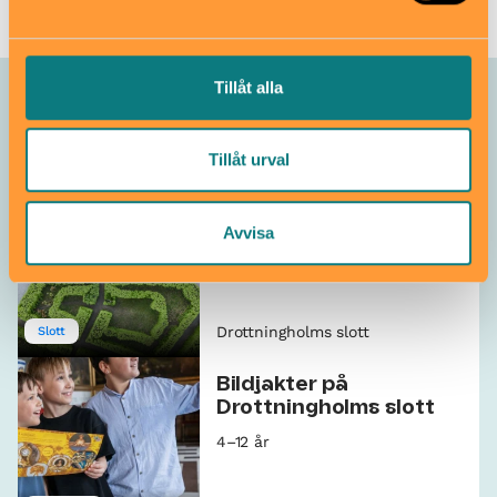
Tillåt alla
Allt som händer – Drottningholms
slott
Tillåt urval
Labyrinten i
slottsparken
Avvisa
Gratis
Alla åldrar
Drottningholms slott
Slott
Bildjakter på
Drottningholms slott
4–12 år