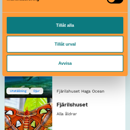
Sommar på Fjärilshuset
Haga Ocean
Tillåt alla
Pågår till 31 augusti
Från 2 år
Tillåt urval
Fjärilshuset Haga Ocean
Djur
Sommarlov
Haga Ocean akvarium
Avvisa
Alla åldrar
Fjärilshuset Haga Ocean
Utställning
Djur
Fjärilshuset
Alla åldrar