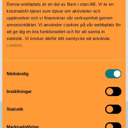
Hitta hit
Denna webbplats är en del av Barn i stan AB. Vi är en
T-bana Odenplan, buss 515 till hållplats Haga Norra,
kostnadsfri tjänst som tipsar om aktiviteter och
därefter kort promenad. Med bil, avfart Hagaparken
upplevelser och vi finansierar vår verksamhet genom
ifrån E4:an.
annonsintäkter. Vi använder cookies på vår webbplats för
att ge dig en bra funktionalitet och för att samla in
statistik. Vi önskar därför ditt samtycke att använda
Fjärilshuset i Hagaparken, Solna
cookies.
www.fjarilshuset.se
info@fjarilshuset.se
Vi använder enhetsidentifierare för att analysera vår
08-730 39 81
trafik, anpassa innehållet och annonserna till användarna
Samtyckesval
samt tillhandahålla funktioner för sociala medier. Vi
Nödvändig
Till webbplats
vidarebefordrar även sådana identifierare och annan
information från din enhet till de sociala medier och
Inställningar
annons- och analysföretag som vi samarbetar med.
Dessa kan i sin tur kombinera informationen med annan
information som du har tillhandahållit eller som de har
Statistik
Allt som händer – Fjärilshuset
samlat in när du har använt deras tjänster.
Haga Ocean
Marknadsföring