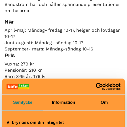
Sandström här och håller spännande presentationer
om hajarna.
När
April-maj: Måndag- fredag 10-17, helger och lovdagar
10-17
Juni-augusti: Måndag- söndag 10-17
September- mars: Måndag-söndag 10-16
Pris
Vuxna: 279 kr
Pensionär: 210 kr
Barn 3-15 år: 179 kr
Barn under 3 år: gratis
Bra att veta
Okej med matsäck
Samtycke
Information
Om
Hiss och ramper
Kafé
Restaurang
Vi bryr oss om din integritet
Skötbord