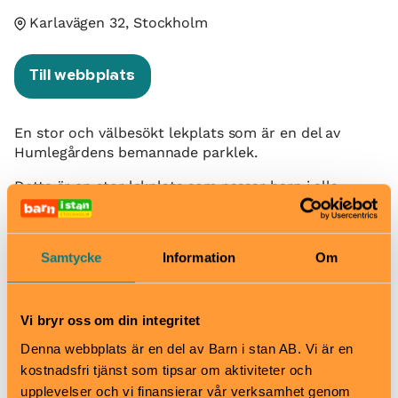
Karlavägen 32, Stockholm
Till webbplats
En stor och välbesökt lekplats som är en del av
Humlegårdens bemannade parklek.
Detta är en stor lekplats som passar barn i alla
åldrar. På lekplatsen finns klätterställningar,
rutschkanor, gungor, lekstugor, sandlåda, bandyplan,
vippgungor, basketkorgar med mera.
Samtycke
Information
Om
Under verksamhetstid finns det även en mängd löst
lekmaterial, såsom cyklar, hinkar, spadar, bollar och
under vintern pulkor och åkmadrasser. Det finns
Vi bryr oss om din integritet
många sittplatser, de flesta åt söder och en grillplats.
Denna webbplats är en del av Barn i stan AB. Vi är en
kostnadsfri tjänst som tipsar om aktiviteter och
När
upplevelser och vi finansierar vår verksamhet genom