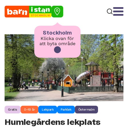
STOCKHOLM
Stockholm
Klicka ovan för
att byta område
Gratis
0–10 år
Lekpark
Parklek
Östermalm
Humlegårdens lekplats