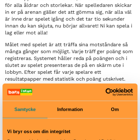
för alla åldrar och storlekar. När spelledaren skickar
in er på arenan gäller det att gömma sig, när alla väl
är inne drar spelet igång och det tar tio sekunder
innan du kan skjuta, nu börjar allvaret! Ni kan spela i
lag eller mot alla!
Målet med spelet är att träffa sina motståndare så
många gånger som möjligt. Varje träff ger poäng som
registreras. Systemet håller reda på poängen och i
slutet av spelet presenteras de på en skärm ute i
lobbyn. Efter spelet får varje spelare ett
resultatpapper med statistik och poäng utskrivet.
Tips!
Använd bekväma skor samt mörka och oömma
kläder som ej är för varma! UV-ljuset gör att vita
Samtycke
Information
Om
kläder lyser och arenan blir varm.
Testa att bli en Super Hero!
Har du drömt om att vara Spiderman eller Batman
Vi bryr oss om din integritet
och undrat vem som skulle vinna i en fight? Nu har