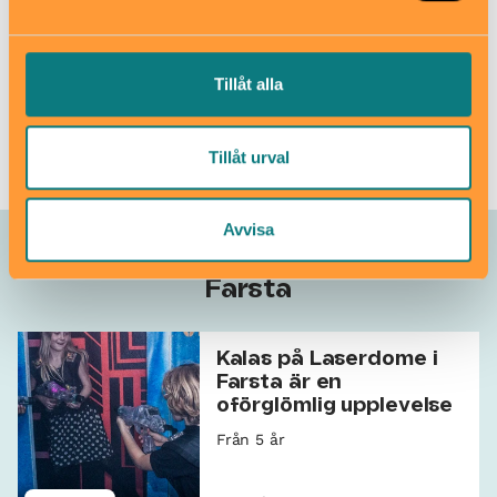
www.laserdome-stockholm.se/farsta
bokning@laserdome-farsta.se
08-121 499 99
Tillåt alla
Boka plats
Tillåt urval
Avvisa
Allt som händer – Laserdome
Farsta
Kalas på Laserdome i
Farsta är en
oförglömlig upplevelse
Från 5 år