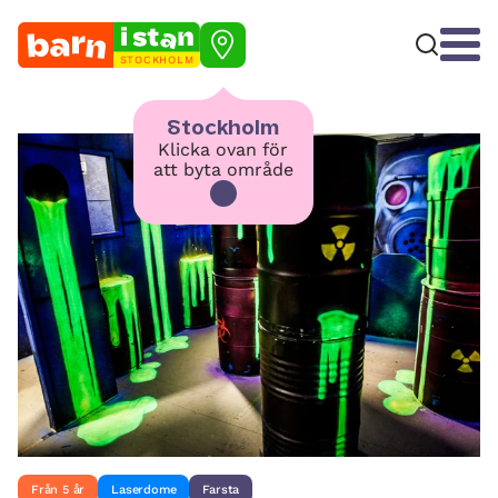
STOCKHOLM
Stockholm
Klicka ovan för
att byta område
Från 5 år
Laserdome
Farsta