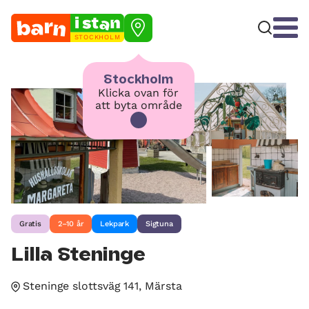
STOCKHOLM
Stockholm
Klicka ovan för
att byta område
Gratis
2–10 år
Lekpark
Sigtuna
Lilla Steninge
Steninge slottsväg 141, Märsta