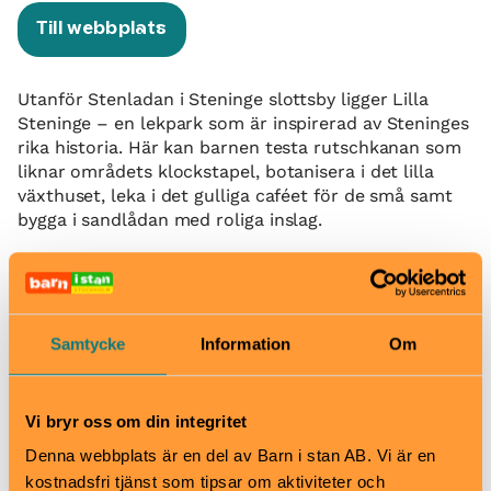
Till webbplats
Utanför Stenladan i Steninge slottsby ligger Lilla
Steninge – en lekpark som är inspirerad av Steninges
rika historia. Här kan barnen testa rutschkanan som
liknar områdets klockstapel, botanisera i det lilla
växthuset, leka i det gulliga caféet för de små samt
bygga i sandlådan med roliga inslag.
Precis i anslutning till lekparken ligger Steninge Bruk
som har servering. Sittplatser finns både ute och inne
så ett perfekt häng för de vuxna. Restaurangen
serverar lunch, hembakade bakverk, bullar och bröd
Samtycke
Information
Om
samt en härlig brunch på helger. Besök Steninge
slottsbys
hemsida för mer information och aktuella
öppettider
.
Vi bryr oss om din integritet
När
Denna webbplats är en del av Barn i stan AB. Vi är en
Alltid öppet
kostnadsfri tjänst som tipsar om aktiviteter och