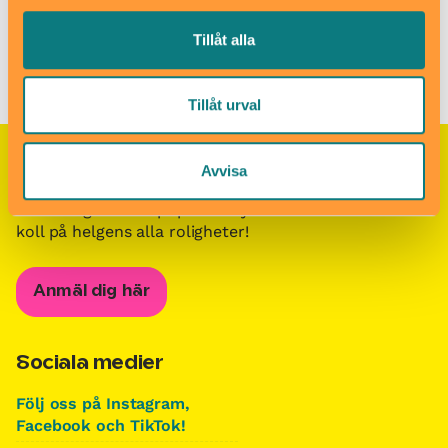
Tillåt alla
Barn i stans kalendarium för barn och familjer i Stockholm
/
Besöksmål för barn och familjer i Stockholm
/
Lilla Steninge
Tillåt urval
Avvisa
Nyhetsbrevet Helgkoll
Anmäl dig till vårt populära nyhetsbrev och få
koll på helgens alla roligheter!
Anmäl dig här
Sociala medier
Följ oss på Instagram,
Facebook och TikTok!