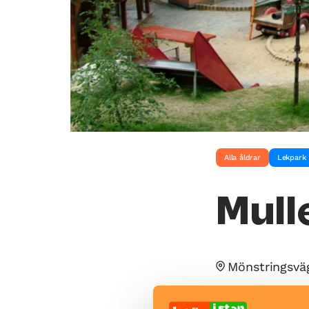
Alla åldrar
Lekpark
Mull
Mönstringsvä