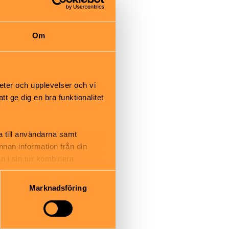
ärvastaden har
änser bland
Om
opulära
eter och upplevelser och vi
 stad och en
 ge dig en bra funktionalitet
a till användarna samt
annan information från din
n i sin tur kombinera
 du har använt deras tjänster.
 från
Marknadsföring
 till parken.
precis