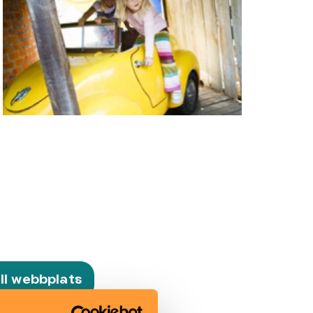
k
ill webbplats