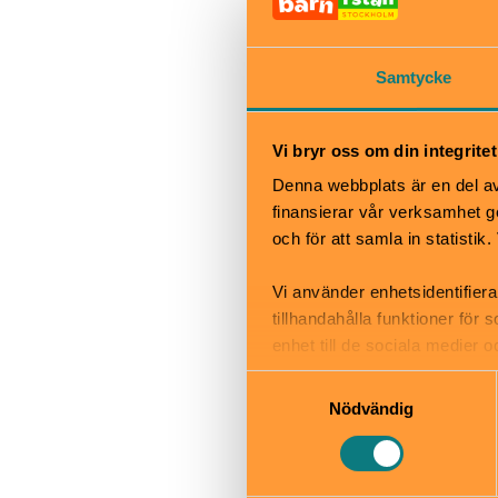
En stor favorit
Mulle Meck och 
Samtycke
Restaurang Che
Vi bryr oss om din integritet
Parken är allti
Denna webbplats är en del av 
sommarbibliote
finansierar vår verksamhet ge
kafeteria.
och för att samla in statisti
Vi använder enhetsidentifiera
När
tillhandahålla funktioner för
Alltid öppet
enhet till de sociala medier
informationen med annan infor
Bra att veta
Samtyckesval
Okej med ma
Nödvändig
Hiss och ra
Kafé
Restaurang