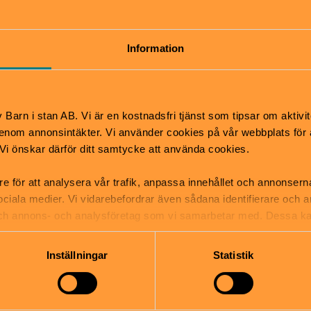
 bland stans alla lekparker! I Mulle Meck-parken i J
hans vänner samlats. Låt endast fantasin sätta gr
Information
z Nous, Daisy Diesels Garage och hajraketen.
d öppen och gratis att besöka. Här finns också det p
Barn i stan AB. Vi är en kostnadsfri tjänst som tipsar om aktivit
ket som Järvastaden driver tillsammans med Solna
nom annonsintäkter. Vi använder cookies på vår webbplats för att
k. Vi önskar därför ditt samtycke att använda cookies.
re för att analysera vår trafik, anpassa innehållet och annonsern
Pris
 sociala medier. Vi vidarebefordrar även sådana identifierare och 
Fri entré
 och annons- och analysföretag som vi samarbetar med. Dessa ka
mation som du har tillhandahållit eller som de har samlat in när
Hitta hit
tsäck
Det tar ca 5 minuter att gå
Inställningar
Statistik
mper
Ulriksdals pendeltågstation
Buss 505 och 540 stannar 
utanför parken.