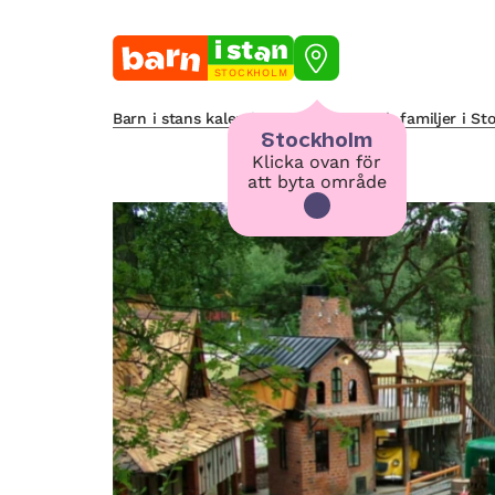
STOCKHOLM
Barn i stans kalendarium för barn och familjer i S
Stockholm
Klicka ovan för
att byta område