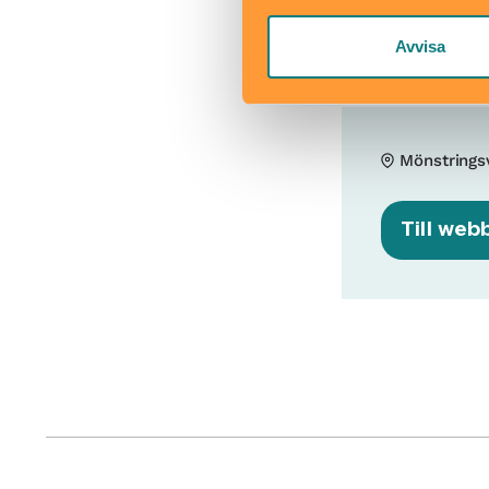
Skötbord
Avvisa
Mönstrings
Till web