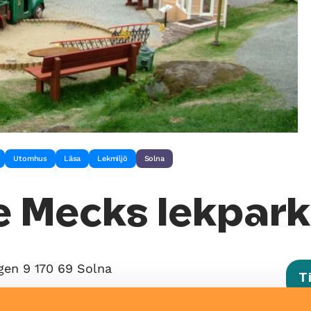
Utomhus
Läsa
Lekmiljö
Solna
e Mecks lekpar
gen 9 170 69 Solna
T