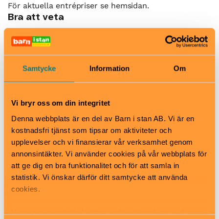
För aktuella entrépriser se hemsidan.
Bra att veta
Okej med matsäck
Hiss och ramper
Kafé
Restaurang
Samtycke
Information
Om
Skötbord
Hitta hit
T-banestation Kungsträdgården. Buss 65 stannar
Vi bryr oss om din integritet
utanför museet, flera bussar stannar vid Kar XII:s
Denna webbplats är en del av Barn i stan AB. Vi är en
torg, Kungsträdgården
kostnadsfri tjänst som tipsar om aktiviteter och
upplevelser och vi finansierar vår verksamhet genom
annonsintäkter. Vi använder cookies på vår webbplats för
Södra Blasieholmshamnen 2, Norrmalm
att ge dig en bra funktionalitet och för att samla in
www.nationalmuseum.se
statistik. Vi önskar därför ditt samtycke att använda
info@nationalmuseum.se
cookies.
08-519 543 00
Vi använder enhetsidentifierare för att analysera vår
Till webbplats