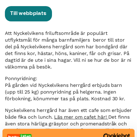
Till webbplats
Att Nyckelvikens friluftsområde är populärt
utflyktsmål för många barnfamiljers beror till stor
del på Nyckelvikens herrgård som har bondgård där
det finns kor, hästar, höns, kaniner, får och grisar. På
dagtid är de ute i sina hagar. Vill ni se hur de bor är ni
välkomna på besök.
Ponnyridning:
På gården vid Nyckelvikens herrgård erbjuds barn
(upp till 25 kg) ponnyridning på helgerna. Ingen
förbokning, könummer tas på plats. Kostnad 30 kr.
Nyckelvikens herrgård har även ett cafe som erbjuder
både fika och lunch.
Läs mer om cafet här!
Det finns
även stora härliga gräsytor och promenadstråk och
utanför en av stallbyggnaderna finns en grillplats och