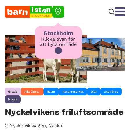
STOCKHOLM
Stockholm
Klicka ovan för
att byta område
Gratis
Alla åldrar
Natur
Naturreservat
Djur
Utomhus
Nacka
Nyckelvikens friluftsområde
Nyckelviksvägen, Nacka