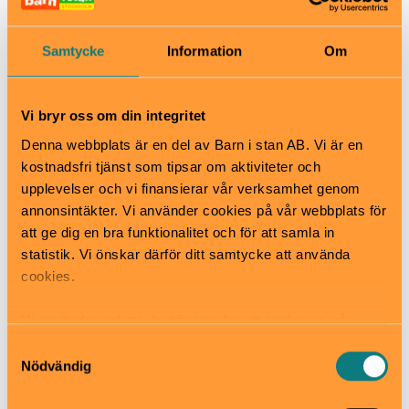
en värmestuga att äta matsäcken i.
Reservatet har ett nät av välskötta gång- och
Samtycke
Information
Om
cykelvägar och flera ordnade rast- och grillplatser.
Det finns även utegym, hundrastgård och lekplats i
reservatet. I reservat finns två motionsspår, det gula
spåret och det blå spåret.
Vi bryr oss om din integritet
Denna webbplats är en del av Barn i stan AB. Vi är en
När
kostnadsfri tjänst som tipsar om aktiviteter och
Naturen har öppet varje dag året om!
upplevelser och vi finansierar vår verksamhet genom
Ponnyridning lördagar och söndagar mellan klockan
annonsintäkter. Vi använder cookies på vår webbplats för
12.00 och 14.00.
att ge dig en bra funktionalitet och för att samla in
Pris
statistik. Vi önskar därför ditt samtycke att använda
Det är gratis att besöka Nyckelvikens friluftsområde.
cookies.
Ponnyridning 30 kr.
Bra att veta
Vi använder enhetsidentifierare för att analysera vår
Okej med matsäck
trafik, anpassa innehållet och annonserna till användarna
Samtyckesval
Hiss och ramper
samt tillhandahålla funktioner för sociala medier. Vi
Nödvändig
Kafé
vidarebefordrar även sådana identifierare och annan
Restaurang
information från din enhet till de sociala medier och