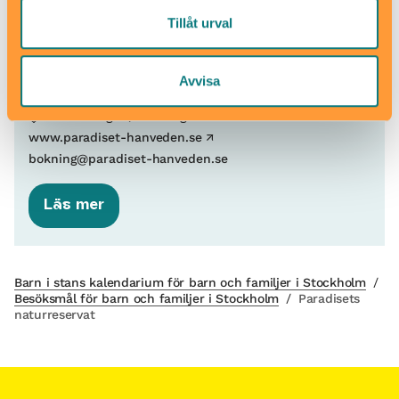
vägen namn till ”Vandrarstigen” som sedan (efter
Tillåt urval
ytterligare cirka 700 meter) leder fram till Paradisets
parkeringsplats.
Avvisa
Vandrarstigen, Huddinge
www.paradiset-hanveden.se
bokning@paradiset-hanveden.se
Läs mer
Barn i stans kalendarium för barn och familjer i Stockholm
/
Besöksmål för barn och familjer i Stockholm
/
Paradisets
naturreservat