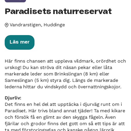
Paradisets naturreservat
Vandrarstigen, Huddinge
Läs mer
Här finns chansen att uppleva vildmark, orördhet och
urskog! Du kan ströva dit näsan pekar eller låta
markerade leder som Brinkslingan (8 km) eller
Sameslingan (5 km) styra dig. Längs de markerade
lederna hittar du vindskydd och övernattningskojor.
Djurliv:
Det finns en hel del att upptäcka i djurväg runt om i
Paradiset. Här trivs bland annat tjäder! Ta med kikare
och försök få en glimt av den skygga fågeln. Även
fjärilar och grodor finns det gott om så ett tips är att
ta med förstoringsglas och kanske någon lärorik