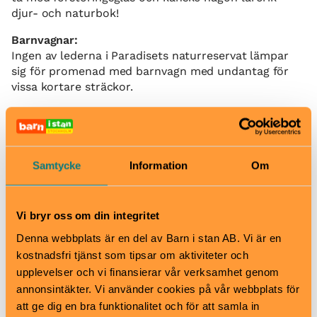
djur- och naturbok!
Barnvagnar:
Ingen av lederna i Paradisets naturreservat lämpar
sig för promenad med barnvagn med undantag för
vissa kortare sträckor.
Rastplatser:
I Paradiset finns sex grillplatser. De tre kring sjön
Trekanten är extra bra och ligger cirka 800 meter
från parkeringen. Dessa hittas enklast genom kartan
Samtycke
Information
Om
över området. Medtag egen ved!
Badplatser:
Vi bryr oss om din integritet
Vid sjön Ådran intill torpet Paradiset finns det en
badplats med sand och brygga. Den är privat, men
Denna webbplats är en del av Barn i stan AB. Vi är en
även utomstående är välkomna. Vid de andra sjöarna
kostnadsfri tjänst som tipsar om aktiviteter och
finns möjlighet till fina bad från klippor
upplevelser och vi finansierar vår verksamhet genom
(vattenkvaliteten kontrolleras inte).
annonsintäkter. Vi använder cookies på vår webbplats för
att ge dig en bra funktionalitet och för att samla in
När