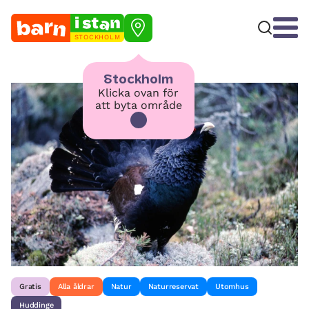
STOCKHOLM
Stockholm
Klicka ovan för
att byta område
Gratis
Alla åldrar
Natur
Naturreservat
Utomhus
Huddinge