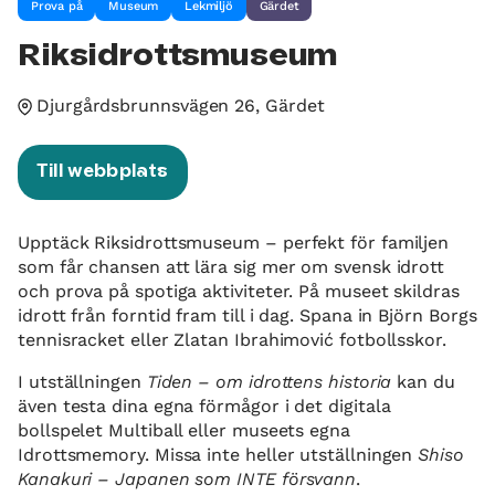
Prova på
Museum
Lekmiljö
Gärdet
Riksidrottsmuseum
Djurgårdsbrunnsvägen 26, Gärdet
Till webbplats
Upptäck Riksidrottsmuseum – perfekt för familjen
som får chansen att lära sig mer om svensk idrott
och prova på spotiga aktiviteter. På museet skildras
idrott från forntid fram till i dag. Spana in Björn Borgs
tennisracket eller Zlatan Ibrahimović fotbollsskor.
I utställningen
Tiden – om idrottens historia
kan du
även testa dina egna förmågor i det digitala
bollspelet Multiball eller museets egna
Idrottsmemory. Missa inte heller utställningen
Shiso
Kanakuri – Japanen som INTE försvann
.