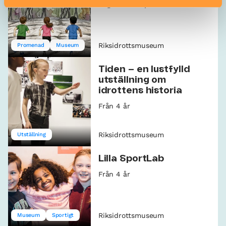
Pågår till 6 september
Från 6 år
Riksidrottsmuseum
Promenad
Museum
Tiden – en lustfylld
utställning om
idrottens historia
Från 4 år
Riksidrottsmuseum
Utställning
Lilla SportLab
Från 4 år
Riksidrottsmuseum
Museum
Sportigt