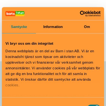
Djurgårdsbrunnsvägen 26, Gärdet
www.riksidrottsmuseum.se
info.riksidrottsmuseum@rfsisu.se
Samtycke
Information
Om
08-699 60 10
Till webbplats
Vi bryr oss om din integritet
Denna webbplats är en del av Barn i stan AB. Vi är en
kostnadsfri tjänst som tipsar om aktiviteter och
upplevelser och vi finansierar vår verksamhet genom
annonsintäkter. Vi använder cookies på vår webbplats för
Allt som händer –
att ge dig en bra funktionalitet och för att samla in
Riksidrottsmuseum
statistik. Vi önskar därför ditt samtycke att använda
cookies.
Sommarlov på
Vi använder enhetsidentifierare för att analysera vår
Riksidrottsmuseum
trafik, anpassa innehållet och annonserna till användarna
Samtyckesval
Pågår till 16 augusti
Från 3 år