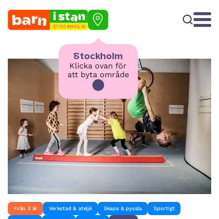
STOCKHOLM
Stockholm
Klicka ovan för
att byta område
Från 3 år
Verkstad & ateljé
Skapa & pyssla
Sportigt