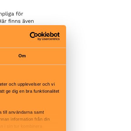
mpliga för
är finns även
 spår 10 km.
llade Byspåret.
Om
på
 Det finns en
ör yngre åkare,
 gupp och
eter och upplevelser och vi
 ge dig en bra funktionalitet
a till användarna samt
ingsrum, dusch,
annan information från din
n i sin tur kombinera