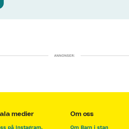
ANNONSER:
ala medier
Om oss
oss på Instagram,
Om Barn i stan