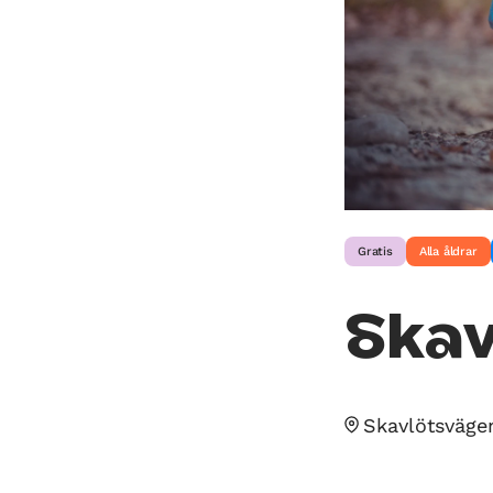
Gratis
Alla åldrar
Skav
Skavlötsväge