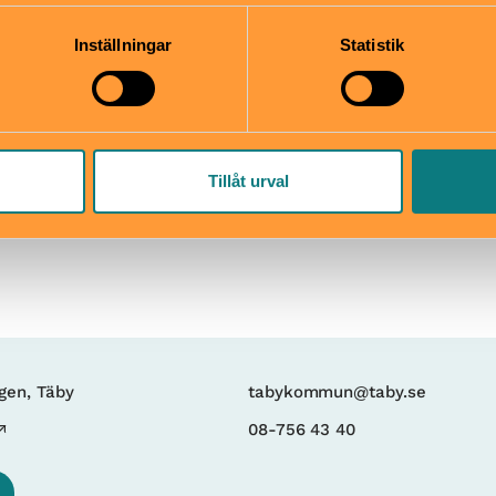
mation som du har tillhandahållit eller som de har samlat in när
Pris
Inställningar
Statistik
et varje dag året om!
Det är gratis att besöka Sk
tsäck
mper
Tillåt urval
gen, Täby
tabykommun@taby.se
08-756 43 40