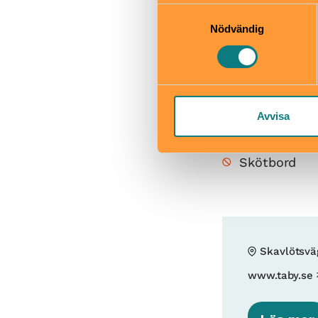
informationen med annan infor
Samtyckesval
När
Nödvändig
Naturen har öpp
Bra att veta
Okej med ma
Hiss och ra
Avvisa
Kafé
Restaurang
Skötbord
Skavlötsvä
www.taby.se