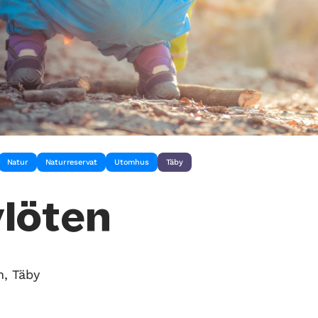
Natur
Naturreservat
Utomhus
Täby
löten
n, Täby