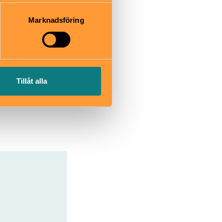
 du har använt deras tjänster.
Marknadsföring
avlöten.
Tillåt alla