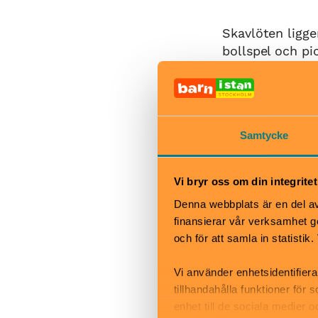
Skavlöten ligge
bollspel och pi
elljusspår i ol
Vintertid:
På vintern prep
Samtycke
När istjocklek 
Rönningesjön i 
inredd vallabod
Vi bryr oss om din integritet
den så kallade 
Denna webbplats är en del av 
trixiga banor at
finansierar vår verksamhet ge
och för att samla in statisti
Sommartid:
Vi använder enhetsidentifiera
Badet ligger li
tillhandahålla funktioner för
bastu, servering
enhet till de sociala medier