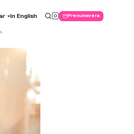
Prenumerera
ar
In English
n