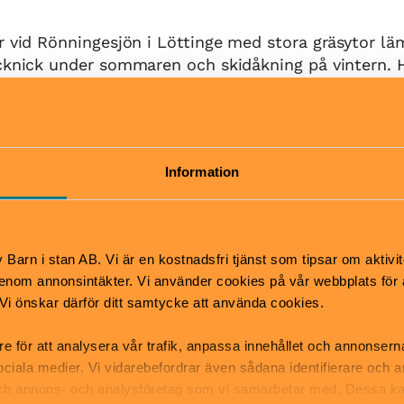
r vid Rönningesjön i Löttinge med stora gräsytor lä
cknick under sommaren och skidåkning på vintern. H
ika längder: rött spår 3 km, gult spår 5 km och grönt
areras även skidspår ner mot Rönninge by, det så ka
Information
och snömängd är tillräcklig anordnas även skidspår 
samband med att isbana för skridskoåkning plogas.
 och ett område för lekfull längdskidåkning främst f
skidleken. Här finns ett kort spår med backe, hopp,
Barn i stan AB. Vi är en kostnadsfri tjänst som tipsar om aktivit
t åka i.
nom annonsintäkter. Vi använder cookies på vår webbplats för att
k. Vi önskar därför ditt samtycke att använda cookies.
re för att analysera vår trafik, anpassa innehållet och annonsern
gger vid Rönningesjön i Löttinge. Här finns omklädn
 sociala medier. Vi vidarebefordrar även sådana identifierare och 
, grillplats och toalett.
 och annons- och analysföretag som vi samarbetar med. Dessa ka