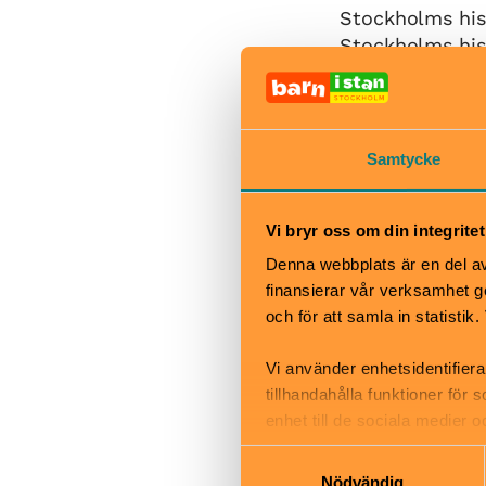
Stockholms hist
Stockholms hist
och miljöer so
Du får följa me
en urban, skand
Samtycke
förortspunk via
Vi bryr oss om din integritet
I museets butik
Denna webbplats är en del av 
presenter. I de
finansierar vår verksamhet ge
och föreläsning
och för att samla in statisti
Vi använder enhetsidentifiera
När
tillhandahålla funktioner för
Tisdag 11–20, o
enhet till de sociala medier
20, fredag–sön
informationen med annan infor
Samtyckesval
Bra att veta
Nödvändig