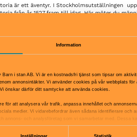
oria är ett äventyr. I Stockholmsutställningen upp
oria från år 1527 fram till idag. Här möter du männ
m tillsammans berättar om stadens utveckling.
d på en hisnande resa från en liten plats i norra Eur
inavisk metropol. Vi tar dig från stormaktsdrömmar 
Information
 rännstensromantik, ölhallar och folkhemsideal.
 hittar du allt från böcker om Stockholm till affisc
Barn i stan AB. Vi är en kostnadsfri tjänst som tipsar om aktivit
n nya kan du forska på egen hand om Stockholm, de
nom annonsintäkter. Vi använder cookies på vår webbplats för att
ar om stadens historia, samtid och framtid.
k. Vi önskar därför ditt samtycke att använda cookies.
re för att analysera vår trafik, anpassa innehållet och annonsern
Pris
 sociala medier. Vi vidarebefordrar även sådana identifierare och 
nsdag 11–17, torsdag 11–
Fri entré
 och annons- och analysföretag som vi samarbetar med. Dessa ka
dag 11–17
mation som du har tillhandahållit eller som de har samlat in när
Hitta hit
Inställningar
Statistik