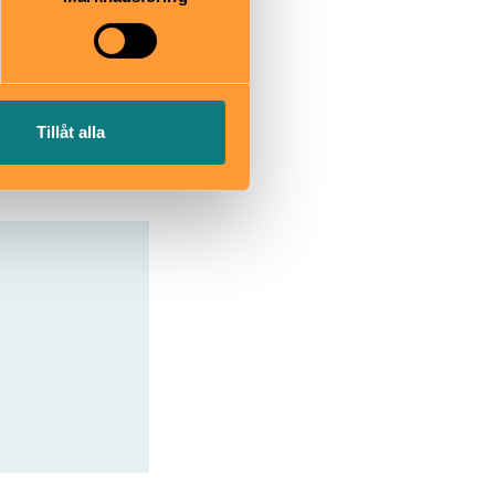
ussen dit du
tadsbussar
 Värmdö.
Tillåt alla