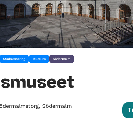
Stadsvandring
Museum
Södermalm
dsmuseet
Södermalmstorg, Södermalm
T