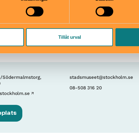
tsäck
Museet ligger precis vid Sl
mper
kommer med tunnelbana, s
och bussar från Nacka och
Tillåt urval
n/Södermalmstorg,
stadsmuseet@stockholm.se
m
08-508 316 20
stockholm.se
bplats