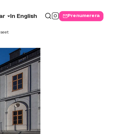
Prenumerera
ar
In English
seet