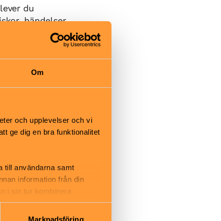
lever du
iskor, händelser
opas utkant till
till
Om
her och unika
eter och upplevelser och vi
lta i samtal
 ge dig en bra funktionalitet
a till användarna samt
annan information från din
n i sin tur kombinera
 du har använt deras tjänster.
Marknadsföring