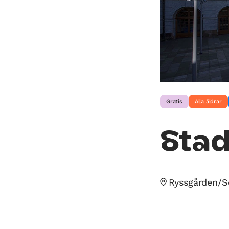
Gratis
Alla åldrar
Sta
Ryssgården/