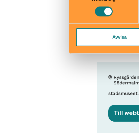
Okej med ma
Hiss och ra
Kafé
Restaurang
Avvisa
Skötbord
Ryssgårde
Södermal
stadsmuseet.
Till web