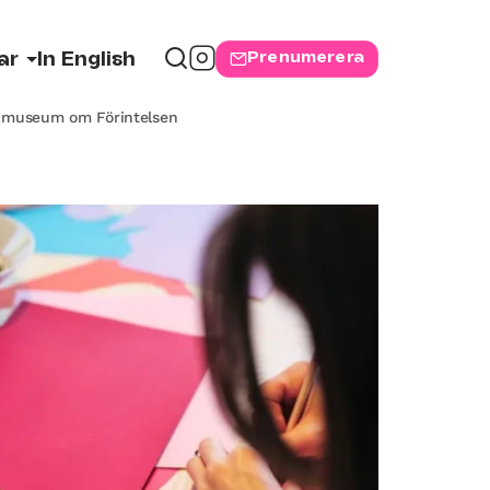
Prenumerera
ar
In English
s museum om Förintelsen