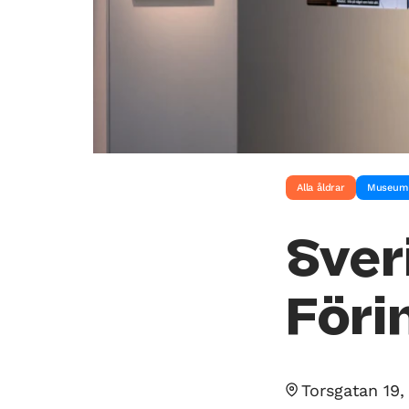
Alla åldrar
Museum
Sve
Föri
Torsgatan 19