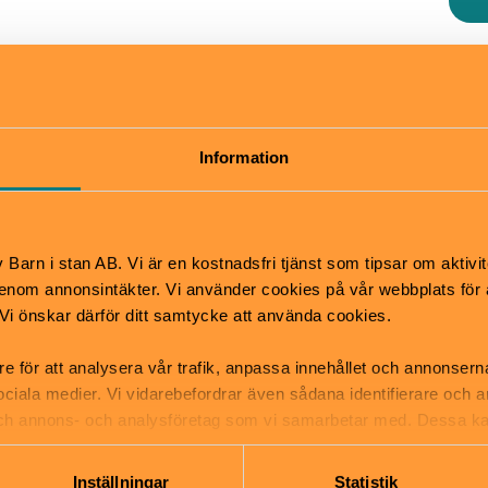
m om Förintelsen är ett nytt historiskt museum på 
kan du upptäcka utställningarna Oberättat och Svar
aktiva utställningen Dimensions in Testimony och ta
Information
ttelser med koppling till Förintelsen och andra värld
et sex dagar i veckan.
Barn i stan AB. Vi är en kostnadsfri tjänst som tipsar om aktivit
h lov erbjuds barnaktiviteter.
nom annonsintäkter. Vi använder cookies på vår webbplats för att
k. Vi önskar därför ditt samtycke att använda cookies.
Pris
re för att analysera vår trafik, anpassa innehållet och annonsern
Ordinarie: 90 kronor. Biljet
 sociala medier. Vi vidarebefordrar även sådana identifierare och 
därefter fri entré till museet
 och annons- och analysföretag som vi samarbetar med. Dessa ka
: 11–17
Barn och unga till och med 
mation som du har tillhandahållit eller som de har samlat in när
 för allmänheten
entré
Inställningar
Statistik