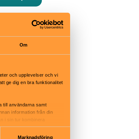
Torsgatan 19 i
t på vitt.
 del av
Om
skriget.
eter och upplevelser och vi
 ge dig en bra funktionalitet
a till användarna samt
ten ger
annan information från din
 i ett år.
n i sin tur kombinera
18 år: fri
 du har använt deras tjänster.
Marknadsföring