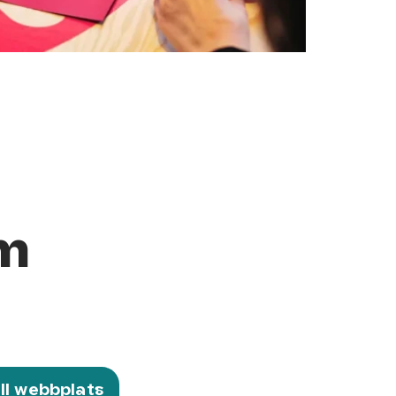
m
ill webbplats