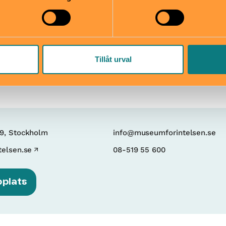
Hitta hit
tsäck
T-banestation S:t Eriksplan
mper
600 m promenad.
Tillåt urval
19, Stockholm
info@museumforintelsen.se
elsen.se
08-519 55 600
bplats