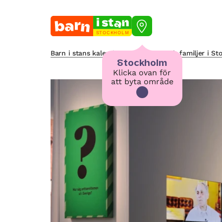
STOCKHOLM
Barn i stans kalendarium för barn och familjer i S
Stockholm
Klicka ovan för
att byta område