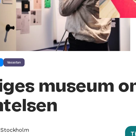
Vasastan
riges museum o
ntelsen
, Stockholm
T