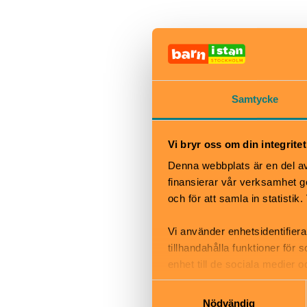
Sveriges museu
Stockholm. Här 
Testa den inter
Samtycke
personliga berä
Museet har öpp
Vi bryr oss om din integritet
Denna webbplats är en del av 
Under helger oc
finansierar vår verksamhet ge
och för att samla in statisti
När
Vi använder enhetsidentifiera
Tisdag: 11 -17
tillhandahålla funktioner för
Onsdag: 11–20
enhet till de sociala medier
Torsdag–söndag
informationen med annan infor
Samtyckesval
Måndag: Stängt
Nödvändig