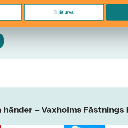
Tillåt urval
 Vaxholm
info@vaxholmsfastning.se
fastning.se
08-1200 48 70
m händer – Vaxholms Fästning