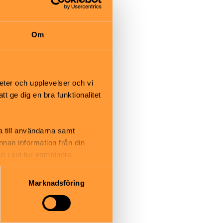
Om
 100 kr. |
llskap:
 60 kr.
eter och upplevelser och vi
 ge dig en bra funktionalitet
a till användarna samt
kolan till
annan information från din
lmsbolaget
n i sin tur kombinera
lm.
 du har använt deras tjänster.
stellet,
bolaget.
Marknadsföring