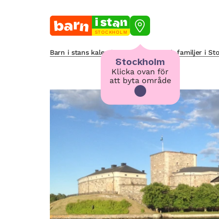
STOCKHOLM
Barn i stans kalendarium för barn och familjer i S
Stockholm
Klicka ovan för
att byta område