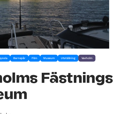
pyssla
Barnspår
Film
Museum
Utställning
Vaxholm
olms Fästnings
eum