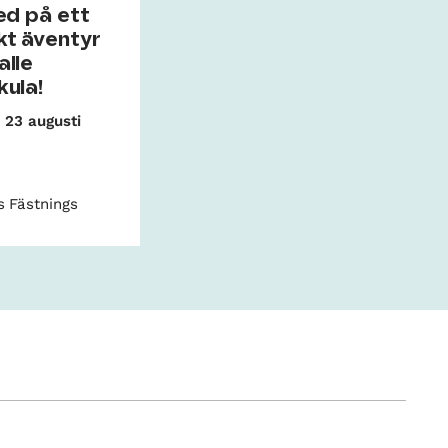
ed på ett
kt äventyr
alle
ula!
l 23 augusti
 Fästnings