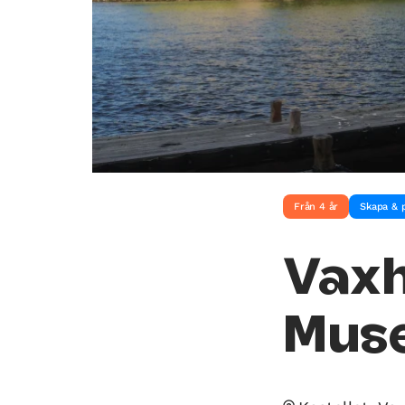
Från 4 år
Skapa & 
Vaxh
Mus