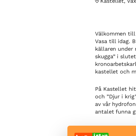
Kastellet, V
Välkommen till 
Vasa till idag.
källaren under
skugga” i slute
kronoarbetskar
kastellet och m
På Kastellet hi
och ”Djur i kri
av vår hydrofon
antalet funna 
Missa inte vår 