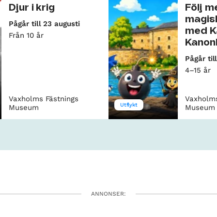
Djur i krig
Följ m
magis
Pågår till 23 augusti
med K
Från 10 år
Kanonk
Pågår til
4–15 år
Vaxholms Fästnings
Vaxholms
Utflykt
Museum
Museum
ANNONSER: