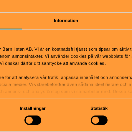
Information
Pris
00 – 16:00
Vuxna: 120 kr. | Pensionärer:
dsommar stängt
Barn 0-12 år i målsmans sä
00 – 17:00
gratis. | Ungdomar 13–18 år:
Barn i stan AB. Vi är en kostnadsfri tjänst som tipsar om aktivit
00 – 17:00
nom annonsintäkter. Vi använder cookies på vår webbplats för att
 – 17:00
k. Vi önskar därför ditt samtycke att använda cookies.
Hitta hit
re för att analysera vår trafik, anpassa innehållet och annonsern
tsäck
Buss 670 från Tekniska högs
 sociala medier. Vi vidarebefordrar även sådana identifierare och 
mper
Vaxholm. Året runt Waxho
 och annons- och analysföretag som vi samarbetar med. Dessa ka
från Vaxholm och Stockho
mation som du har tillhandahållit eller som de har samlat in när
Sommartid båt Vaxholm-Ka
taxibåt och Strömma kanal
Inställningar
Statistik