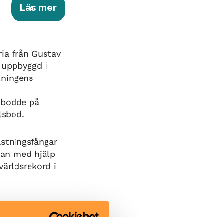
Läs mer
ia från Gustav
r uppbyggd i
tningens
 bodde på
lsbod.
ästningsfångar
ytan med hjälp
världsrekord i
a och hans