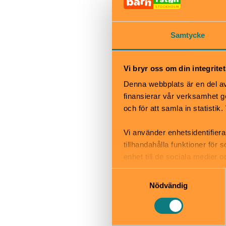
vänner”.
Samtycke
När
13/6 – 14/6 12:
19/6 – 21/6 Mi
Vi bryr oss om din integritet
22/6 – 23/8 11:
Denna webbplats är en del av 
29/8 – 30/8 11:
finansierar vår verksamhet ge
5/9 – 6/9 11:00
och för att samla in statisti
Bra att veta
Vi använder enhetsidentifiera
Okej med ma
tillhandahålla funktioner för
Hiss och ra
enhet till de sociala medier
Kafé
informationen med annan infor
Restaurang
Samtyckesval
Skötbord
Nödvändig