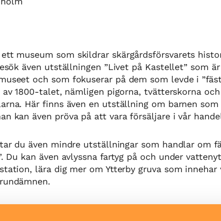
axholm
ett museum som skildrar skärgårdsförsvarets histor
 Besök även utställningen ”Livet på Kastellet” som ä
 museet och som fokuserar på dem som levde i ”fäs
t av 1800-talet, nämligen pigorna, tvätterskorna och
larna. Här finns även en utställning om barnen som
an kan även pröva på att vara försäljare i vår hande
ttar du även mindre utställningar som handlar om f
g”. Du kan även avlyssna fartyg på och under vatten
station, lära dig mer om Ytterby gruva som innehar 
grundämnen.
”Drop in” barn- och familjeaktivitet ”Kalle Kanonkul