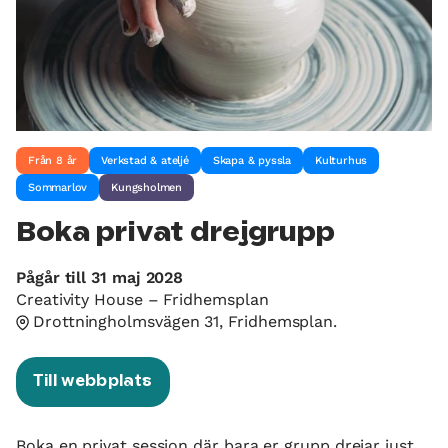
Från 8 år
Verkstad & ateljé
Skapa & pyssla
Kulturhus
Sommarlov
Kungsholmen
Boka privat drejgrupp
Pågår till 31 maj 2028
Creativity House – Fridhemsplan
Drottningholmsvägen 31, Fridhemsplan.
Till webbplats
Boka en privat session där bara er grupp drejar just