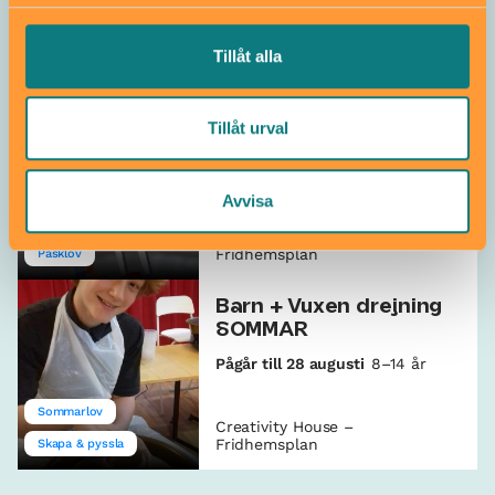
Allt som händer – Creativity
Tillåt alla
House – Fridhemsplan
Tillåt urval
Gör glassmycken
Från 12 år
Avvisa
Skapa & pyssla
Creativity House –
Fridhemsplan
Påsklov
Barn + Vuxen drejning
SOMMAR
Pågår till 28 augusti
8–14 år
Sommarlov
Creativity House –
Fridhemsplan
Skapa & pyssla