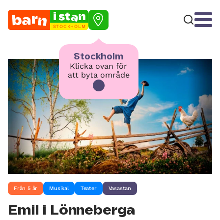
STOCKHOLM
Stockholm
Klicka ovan för
att byta område
Från 5 år
Musikal
Teater
Vasastan
Emil i Lönneberga