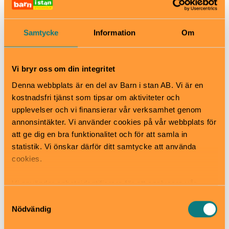
flaggstången och när Emil försöker hjälpa Lina med
hennes onda tand. Det ena tokiga upptåget avlöser
det andra – och varje gång slutar det som det
Samtycke
Information
Om
brukar, med en förgrymmad pappa och snickeboa…
där ännu en trägubbe ser dagens ljus. Denna musikal
baserad på Emil i Lönneberga blandar nostalgi och
Vi bryr oss om din integritet
värme med fartfylld show, bus och medryckande
musik.
Denna webbplats är en del av Barn i stan AB. Vi är en
Med sång, dans och sprudlande energi skapas en
kostnadsfri tjänst som tipsar om aktiviteter och
familjeföreställning som passar både stora och små.
upplevelser och vi finansierar vår verksamhet genom
annonsintäkter. Vi använder cookies på vår webbplats för
När
att ge dig en bra funktionalitet och för att samla in
19 september-29 november
statistik. Vi önskar därför ditt samtycke att använda
Pris
cookies.
Pris från 395 kr / person
Bra att veta
Vi använder enhetsidentifierare för att analysera vår
Okej med matsäck
trafik, anpassa innehållet och annonserna till användarna
Samtyckesval
Hiss och ramper
samt tillhandahålla funktioner för sociala medier. Vi
Nödvändig
Kafé
vidarebefordrar även sådana identifierare och annan
Restaurang