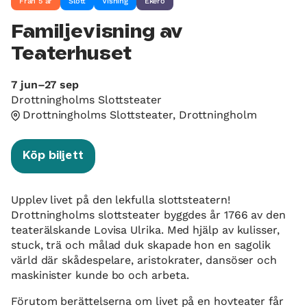
Från 5 år
Slott
Visning
Ekerö
Familjevisning av
Teaterhuset
7 jun–27 sep
Drottningholms Slottsteater
Drottningholms Slottsteater, Drottningholm
Köp biljett
Upplev livet på den lekfulla slottsteatern!
Drottningholms slottsteater byggdes år 1766 av den
teaterälskande Lovisa Ulrika. Med hjälp av kulisser,
stuck, trä och målad duk skapade hon en sagolik
värld där skådespelare, aristokrater, dansöser och
maskinister kunde bo och arbeta.
Förutom berättelserna om livet på en hovteater får