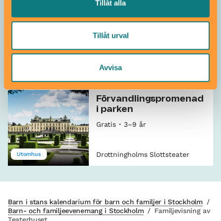
Tillåt alla
Dagsutflykt till
Drottningholm
Tillåt urval
Pågår till 30 augusti
Från 6 år
Avvisa
Drottningholms Slottsteater
Utflykt
Förvandlingspromenad
i parken
Gratis
3–9 år
Drottningholms Slottsteater
Utomhus
Barn i stans kalendarium för barn och familjer i Stockholm
/
Barn- och familjeevenemang i Stockholm
/
Familjevisning av
Teaterhuset