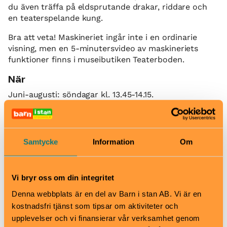
du även träffa på eldsprutande drakar, riddare och
en teaterspelande kung.
Bra att veta! Maskineriet ingår inte i en ordinarie
visning, men en 5-minutersvideo av maskineriets
funktioner finns i museibutiken Teaterboden.
När
Juni-augusti: söndagar kl. 13.45-14.15.
September: 6 & 27/9 kl. 13.45-14.15.
Pris
Biljetter: barn 80 kr, vuxen 160 kr (gratis för barn tom
Samtycke
Information
Om
6 år).
Bra att veta
Okej med matsäck
Vi bryr oss om din integritet
Hiss och ramper
Kafé
Denna webbplats är en del av Barn i stan AB. Vi är en
Restaurang
kostnadsfri tjänst som tipsar om aktiviteter och
Skötbord
upplevelser och vi finansierar vår verksamhet genom