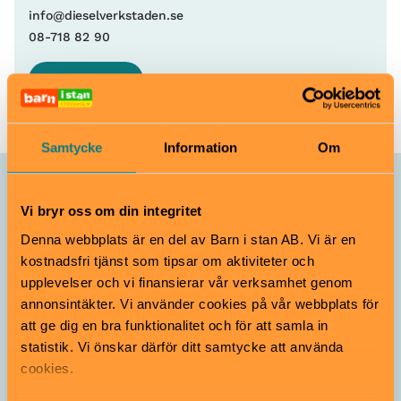
info@dieselverkstaden.se
08-718 82 90
Boka plats
Samtycke
Information
Om
Allt som händer – Kulturhuset
Vi bryr oss om din integritet
Dieselverkstaden
Denna webbplats är en del av Barn i stan AB. Vi är en
kostnadsfri tjänst som tipsar om aktiviteter och
Skaparverkstad: Måla
upplevelser och vi finansierar vår verksamhet genom
på canvas
annonsintäkter. Vi använder cookies på vår webbplats för
12 jun–7 aug
5–15 år
att ge dig en bra funktionalitet och för att samla in
statistik. Vi önskar därför ditt samtycke att använda
cookies.
Kulturhuset Dieselverkstaden
Skapa & pyssla