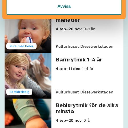
Kulturhuset Dieselverkstaden
Föräldraledig
Avvisa
Barnrytmik 6-18
månader
4 sep–20 nov
0–1 år
Kulturhuset Dieselverkstaden
Kurs med bebis
Barnrytmik 1-4 år
4 sep–11 dec
1–4 år
Kulturhuset Dieselverkstaden
Föräldraledig
Bebisrytmik för de allra
minsta
4 sep–20 nov
0 år