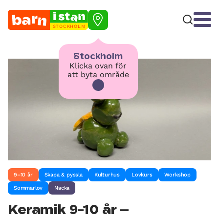
STOCKHOLM
Stockholm
Klicka ovan för
att byta område
9–10 år
Skapa & pyssla
Kulturhus
Lovkurs
Workshop
Sommarlov
Nacka
Keramik 9-10 år –