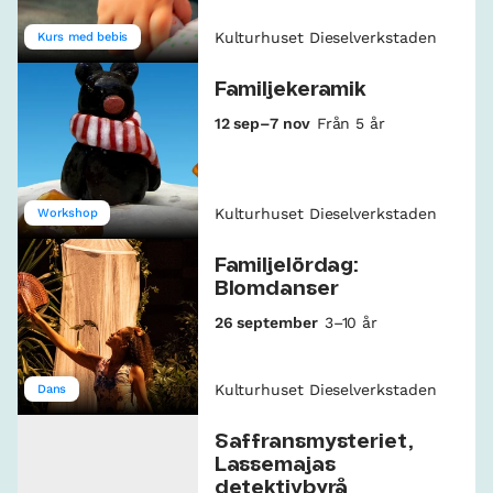
Kulturhuset Dieselverkstaden
Kurs med bebis
Familjekeramik
12 sep–7 nov
Från 5 år
Kulturhuset Dieselverkstaden
Workshop
Familjelördag:
Blomdanser
26 september
3–10 år
Kulturhuset Dieselverkstaden
Dans
Saffransmysteriet,
Lassemajas
detektivbyrå