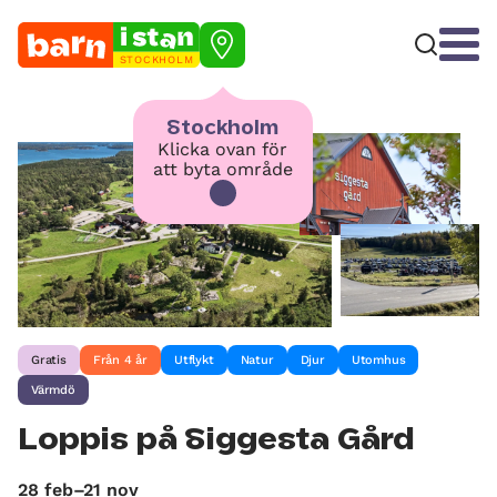
STOCKHOLM
Stockholm
Klicka ovan för
att byta område
Gratis
Från 4 år
Utflykt
Natur
Djur
Utomhus
Värmdö
Loppis på Siggesta Gård
28 feb–21 nov