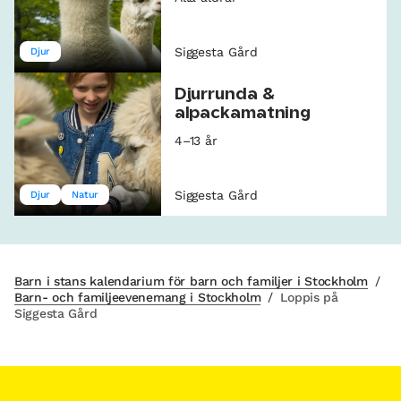
Siggesta Gård
Djur
Djurrunda &
alpackamatning
4–13 år
Siggesta Gård
Djur
Natur
Barn i stans kalendarium för barn och familjer i Stockholm
/
Barn- och familjeevenemang i Stockholm
/
Loppis på
Siggesta Gård