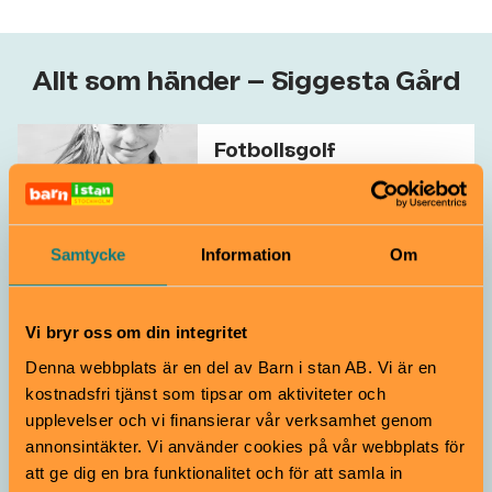
Allt som händer – Siggesta Gård
Fotbollsgolf
Från 2 år
Samtycke
Information
Om
Siggesta Gård
Sportigt
Lekmiljö
Padel i alpackahagen
Vi bryr oss om din integritet
Från 6 år
Denna webbplats är en del av Barn i stan AB. Vi är en
kostnadsfri tjänst som tipsar om aktiviteter och
upplevelser och vi finansierar vår verksamhet genom
annonsintäkter. Vi använder cookies på vår webbplats för
Siggesta Gård
Sportigt
att ge dig en bra funktionalitet och för att samla in