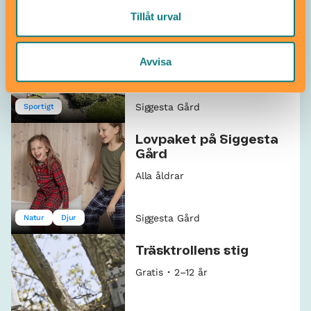
Tillåt urval
Äventyrsgolf
Från 2 år
Avvisa
Siggesta Gård
Sportigt
Lovpaket på Siggesta
Gård
Alla åldrar
Siggesta Gård
Natur
Djur
Träsktrollens stig
Gratis
2–12 år