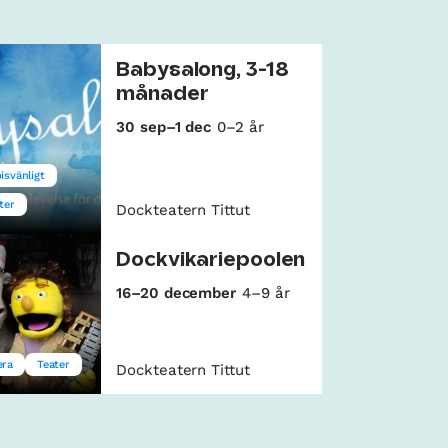
Babysalong, 3-18
månader
30 sep–1 dec
0–2 år
isvänligt
ter
Dockteatern Tittut
Dockvikariepoolen
16–20 december
4–9 år
era
Teater
Dockteatern Tittut