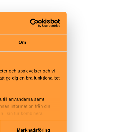
Om
eter och upplevelser och vi
 ge dig en bra funktionalitet
inkensdamm.
ra en kort
a till användarna samt
 fram till
annan information från din
n i sin tur kombinera
 du har använt deras tjänster.
Marknadsföring