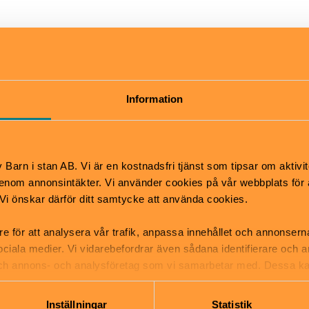
Pris
ovember!
Vardag
Barn: 160 kr
 & 10.45
Vuxna 160 kr
Information
 & 13.00
 kl 11.00 & 13.00
Helg
Vuxna 170 kr
Barn 170 kr.
Barn i stan AB. Vi är en kostnadsfri tjänst som tipsar om aktivit
Hitta hit
nom annonsintäkter. Vi använder cookies på vår webbplats för att
tsäck
Närmaste tunnelbana är Z
k. Vi önskar därför ditt samtycke att använda cookies.
mper
Från tunnelbanan är det ba
re för att analysera vår trafik, anpassa innehållet och annonsern
promenad på några minuter
 sociala medier. Vi vidarebefordrar även sådana identifierare och 
teatern.
 och annons- och analysföretag som vi samarbetar med. Dessa ka
mation som du har tillhandahållit eller som de har samlat in när
Inställningar
Statistik