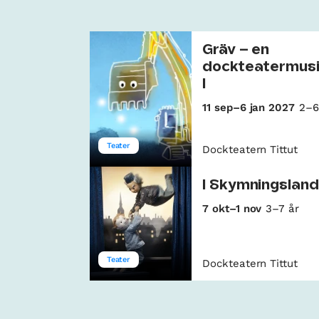
Gräv – en
dockteatermus
l
11 sep–6 jan 2027
2–6
Teater
Dockteatern Tittut
I Skymningslan
7 okt–1 nov
3–7 år
Teater
Dockteatern Tittut