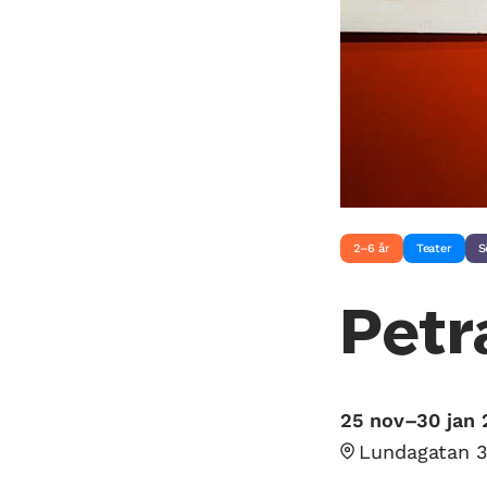
2–6 år
Teater
S
Petr
25 nov–30 jan 
Lundagatan 