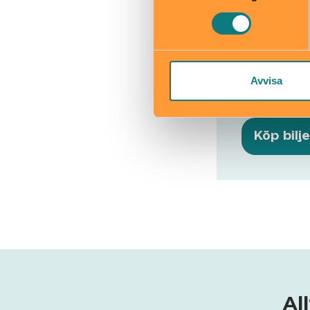
Dockteate
Lundagata
Avvisa
dockteaternti
Köp bilj
Al