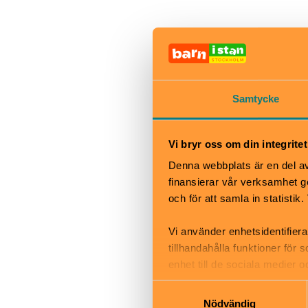
När
Nypremiär 25 n
Tider:
Torsdag kl 9.30
Samtycke
Fredag kl 10.00
Lördag & söndag
Vi bryr oss om din integritet
Denna webbplats är en del av 
Bra att veta
finansierar vår verksamhet ge
Okej med ma
och för att samla in statisti
Hiss och ra
Vi använder enhetsidentifiera
Kafé
tillhandahålla funktioner för
Restaurang
enhet till de sociala medier
Skötbord
informationen med annan infor
Samtyckesval
Nödvändig