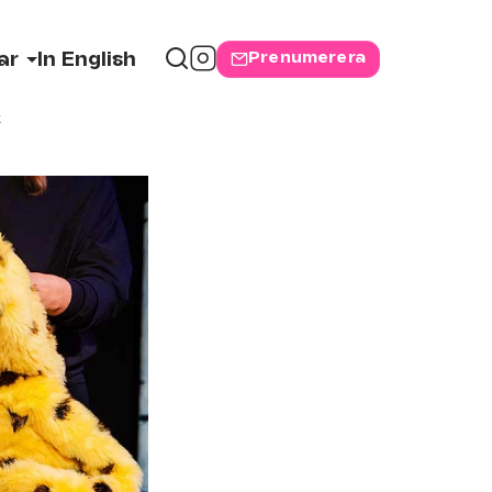
Prenumerera
ar
In English
k