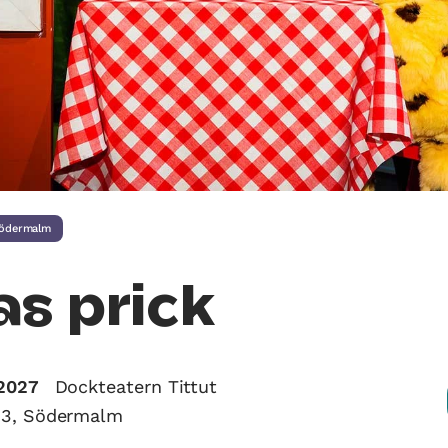
ödermalm
as prick
2027
Dockteatern Tittut
33, Södermalm