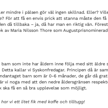
er mindre i pälsen gör väl ingen skillnad. Eller? Vill
e? För att få en envis prick att stanna måste den f
en då tillbaka – ja, då har man en riktig vän. Föres
ok av Maria Nilsson Thore som Augustprisnominerad
 barn som inte har åldern inne följa med sitt äldre 
. Detta kallar vi Syskonfredagar. Principen då är sam
undantaget barn som är 0-6 månader, de går då grati
 är vi noga med att den nedre åldersgränsen respekte
ik ska få en så bra upplevelse som möjligt.
har vi ett litet fik med kaffe och tilltugg!