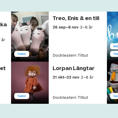
Treo, Enis & en till
ika
26 sep–8 nov
2–6 år
 år
Beb
Teater
Tea
Dockteatern Tittut
det
Lorpan Längtar
21 okt–22 nov
2–6 år
Teater
Op
Dockteatern Tittut