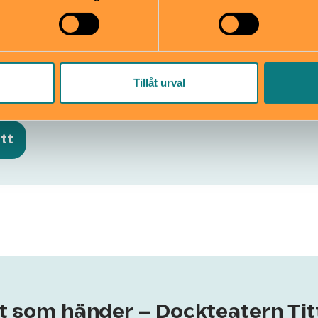
rn Tittut
n 33, Södermalm
biljett@dockteaterntittut.se
Tillåt urval
ttut.se
08-720 75 99
ett
lt som händer – Dockteatern Tit