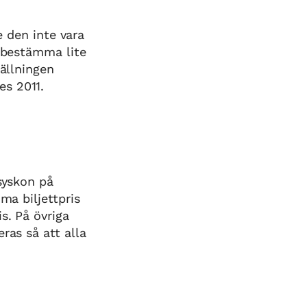
e den inte vara
å bestämma lite
tällningen
es 2011.
syskon på
ma biljettpris
s. På övriga
ras så att alla