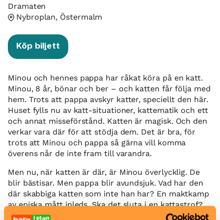
Dramaten
Nybroplan, Östermalm
Köp biljett
Minou och hennes pappa har råkat köra på en katt.
Minou, 8 år, bönar och ber – och katten får följa med
hem. Trots att pappa avskyr katter, speciellt den här.
Huset fylls nu av katt-situationer, kattematik och ett
och annat misseförstånd. Katten är magisk. Och den
verkar vara där för att stödja dem. Det är bra, för
trots att Minou och pappa så gärna vill komma
överens når de inte fram till varandra.
Men nu, när katten är där, är Minou överlycklig. De
blir bästisar. Men pappa blir avundsjuk. Vad har den
där skabbiga katten som inte han har? En maktkamp
av episka mått inleds. Ska det sluta i en kattastrof?
Eller är det så att alla räddar alla?