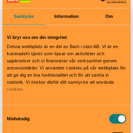
Tassen på hjärtat är ett humoristiskt drama om ett
barns starka längtan efter ett husdjur, men också
Samtycke
Information
Om
efter att bli hörd. Med värme och spänning har Elmira
Arikan skrivit en berättelse om hur ett magiskt möte
med en katt förändrar en familjs liv för alltid.
Vi bryr oss om din integritet
Denna webbplats är en del av Barn i stan AB. Vi är en
När
kostnadsfri tjänst som tipsar om aktiviteter och
21 augusti-11 oktober
upplevelser och vi finansierar vår verksamhet genom
Pris
annonsintäkter. Vi använder cookies på vår webbplats för
150-250 kronor
att ge dig en bra funktionalitet och för att samla in
Bra att veta
statistik. Vi önskar därför ditt samtycke att använda
Okej med matsäck
cookies.
Hiss och ramper
Kafé
Vi använder enhetsidentifierare för att analysera vår
Restaurang
trafik, anpassa innehållet och annonserna till användarna
Skötbord
Samtyckesval
samt tillhandahålla funktioner för sociala medier. Vi
Nödvändig
Hitta hit
vidarebefordrar även sådana identifierare och annan
Tunnelbana: T-bana Östermalmstorg eller
information från din enhet till de sociala medier och