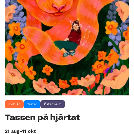
6–10 år
Teater
Östermalm
Tassen på hjärtat
21 aug–11 okt