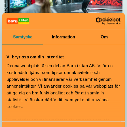
Lekmiljö
Trampolinpark
Samtycke
Information
Om
JumpYard Nacka Forum
Vi bryr oss om din integritet
Från 3 år
Studsa loss på trampoliner, prova klätterväggar, susa
Denna webbplats är en del av Barn i stan AB. Vi är en
fram i vår SkyRider eller testa vår ninjabana. Träna
kostnadsfri tjänst som tipsar om aktiviteter och
volter i våra skumgummigropar eller testa nya tricks!
upplevelser och vi finansierar vår verksamhet genom
Nacka
annonsintäkter. Vi använder cookies på vår webbplats för
att ge dig en bra funktionalitet och för att samla in
statistik. Vi önskar därför ditt samtycke att använda
cookies.
Vi använder enhetsidentifierare för att analysera vår
trafik, anpassa innehållet och annonserna till användarna