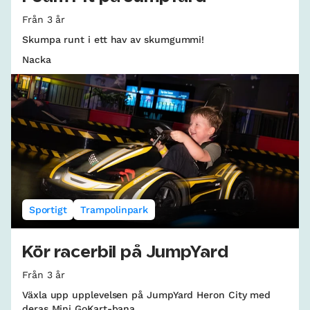
Från 3 år
Skumpa runt i ett hav av skumgummi!
Nacka
Sportigt
Trampolinpark
Kör racerbil på JumpYard
Från 3 år
Växla upp upplevelsen på JumpYard Heron City med
deras Mini GoKart-bana.