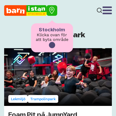
STOCKHOLM
Stockholm
Trampolinpark
Klicka ovan för
att byta område
Lekmiljö
Trampolinpark
Foam Pit på JumpYard