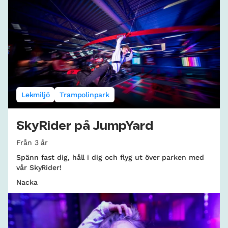
Lekmiljö
Trampolinpark
SkyRider på JumpYard
Från 3 år
Spänn fast dig, håll i dig och flyg ut över parken med
vår SkyRider!
Nacka