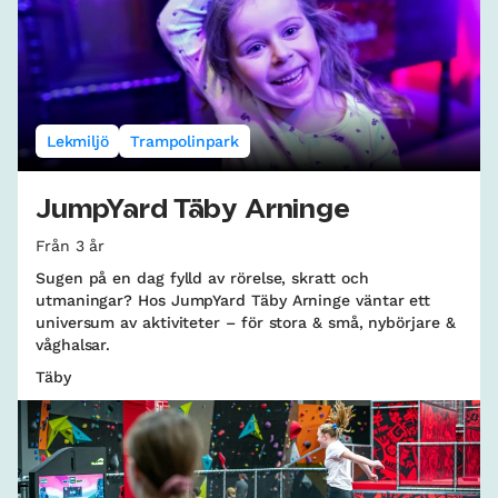
Lekmiljö
Trampolinpark
JumpYard Täby Arninge
Från 3 år
Sugen på en dag fylld av rörelse, skratt och
utmaningar? Hos JumpYard Täby Arninge väntar ett
universum av aktiviteter – för stora & små, nybörjare &
våghalsar.
Täby