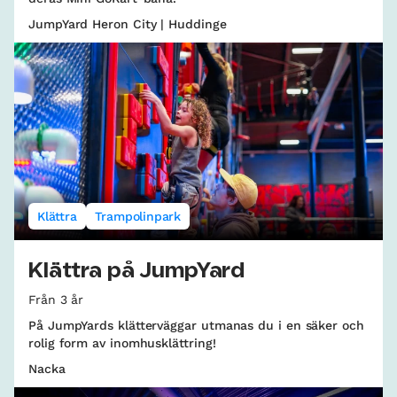
JumpYard Heron City | Huddinge
Klättra
Trampolinpark
Klättra på JumpYard
Från 3 år
På JumpYards klätterväggar utmanas du i en säker och
rolig form av inomhusklättring!
Nacka