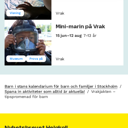
Vrak
Visning
Mini-marin på Vrak
15 jun–12 aug
7–13 år
Vrak
Museum
Prova på
Barn i stans kalendarium för barn och familjer i Stockholm
/
Spana in aktiviteter som alltid är aktuella!
/
Vrakjakten –
tipspromenad för barn