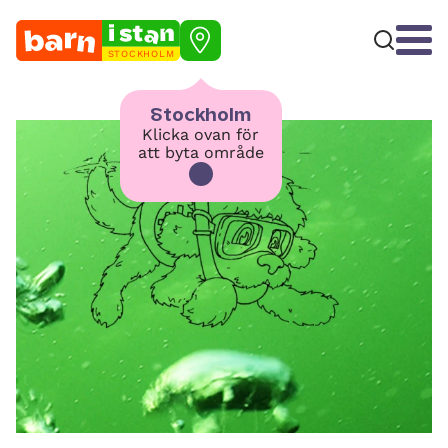
STOCKHOLM
Stockholm
Klicka ovan för
att byta område