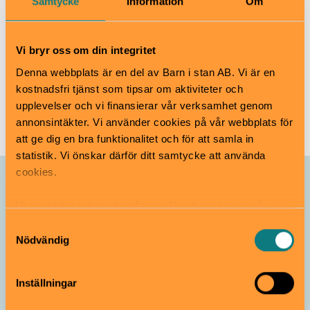
Samtycke
Information
Om
Djurgårdsstrand 17, Djurgården.
www.vrak.se
info@vrak.se
Vi bryr oss om din integritet
08-519 549 14
Denna webbplats är en del av Barn i stan AB. Vi är en
kostnadsfri tjänst som tipsar om aktiviteter och
Till webbplats
upplevelser och vi finansierar vår verksamhet genom
annonsintäkter. Vi använder cookies på vår webbplats för
att ge dig en bra funktionalitet och för att samla in
statistik. Vi önskar därför ditt samtycke att använda
cookies.
Allt som händer – Vrak
Vi använder enhetsidentifierare för att analysera vår
trafik, anpassa innehållet och annonserna till användarna
Samtyckesval
Vikings Before Vikings
samt tillhandahålla funktioner för sociala medier. Vi
Nödvändig
Pågår till 1 november
Från 3 år
vidarebefordrar även sådana identifierare och annan
information från din enhet till de sociala medier och
Inställningar
annons- och analysföretag som vi samarbetar med.
Dessa kan i sin tur kombinera informationen med annan
Vrak
Utställning