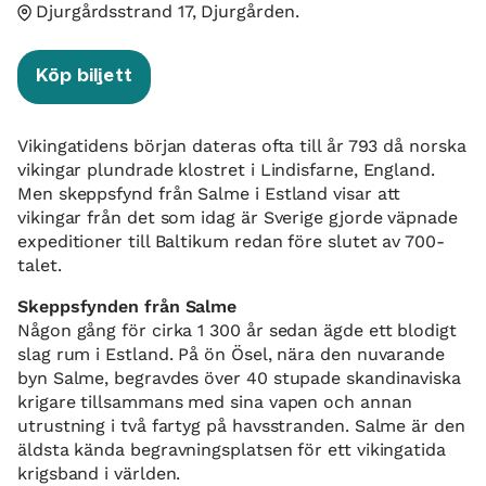
Djurgårdsstrand 17, Djurgården.
Köp biljett
Vikingatidens början dateras ofta till år 793 då norska
vikingar plundrade klostret i Lindisfarne, England.
Men skeppsfynd från Salme i Estland visar att
vikingar från det som idag är Sverige gjorde väpnade
expeditioner till Baltikum redan före slutet av 700-
talet.
Skeppsfynden från Salme
Någon gång för cirka 1 300 år sedan ägde ett blodigt
slag rum i Estland. På ön Ösel, nära den nuvarande
byn Salme, begravdes över 40 stupade skandinaviska
krigare tillsammans med sina vapen och annan
utrustning i två fartyg på havsstranden. Salme är den
äldsta kända begravningsplatsen för ett vikingatida
krigsband i världen.