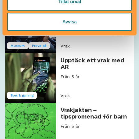
Tillåt urval
Mini-marin på Vrak
15 jun–12 aug
7–13 år
Avvisa
Vrak
Museum
Prova på
Upptäck ett vrak med
AR
Från 5 år
Vrak
Spel & gaming
Vrakjakten –
tipspromenad för barn
Från 5 år