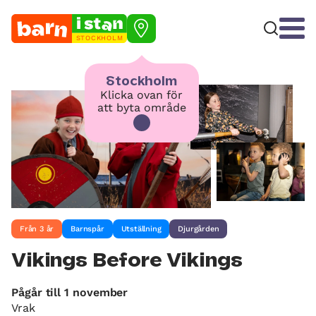
STOCKHOLM
Stockholm
Klicka ovan för
att byta område
Från 3 år
Barnspår
Utställning
Djurgården
Vikings Before Vikings
Pågår till 1 november
Vrak