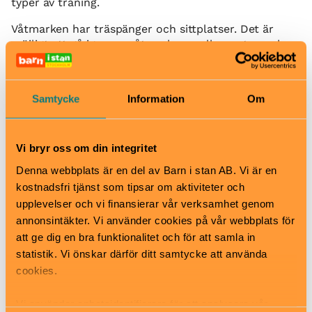
typer av träning.
Våtmarken har träspänger och sittplatser. Det är
möjligt att gå igenom våtmarken mellan naturparken
och Kvartettvägen.
På mossen finns träd och blommande och
Samtycke
Information
Om
fruktsättande buskar för att stärka den biologiska
mångfalden bland flora och fauna. Stora ytor har
blivit blommande ängar.
Vi bryr oss om din integritet
Lekplatsen har bland annat två klätterlekar men
Denna webbplats är en del av Barn i stan AB. Vi är en
också den populära snurrleken liksom gungor och
kostnadsfri tjänst som tipsar om aktiviteter och
sandlåda.
upplevelser och vi finansierar vår verksamhet genom
På Huddinges första trafiklek och cykelpark kan barn
annonsintäkter. Vi använder cookies på vår webbplats för
träna på cykling och trafikregler. Här finns
att ge dig en bra funktionalitet och för att samla in
trafikskyltar och trafikljus i mini-format.
statistik. Vi önskar därför ditt samtycke att använda
cookies.
För de mer äventyrslystna finns det en pumptracks-
bana för cykel och två höga klätterblocks. Det finns
även en mindre skatepark och en cykelrampbana.
Vi använder enhetsidentifierare för att analysera vår