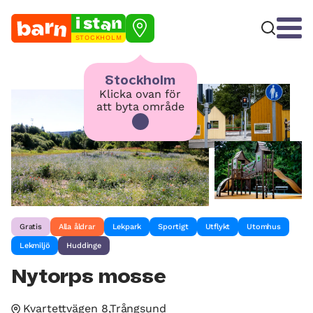
STOCKHOLM
Stockholm
Klicka ovan för
att byta område
Gratis
Alla åldrar
Lekpark
Sportigt
Utflykt
Utomhus
Lekmiljö
Huddinge
Nytorps mosse
Kvartettvägen 8,Trångsund