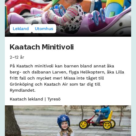
Lekland
Utomhus
Kaatach Minitivoli
2–12 år
På Kaatach minitivoli kan barnen bland annat åka
berg- och dalbanan Larven, flyga Helikoptern, åka Lilla
fritt fall och mycket mer! Missa inte tåget till
Grönköping och Kaatach Air som tar dig till
Rymdlandet.
Kaatach lekland | Tyresö