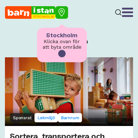
STOCKHOLM
Stockholm
Lekmiljö
Klicka ovan för
att byta område
Sponsrat
Lekmiljö
Barnrum
Sortera, transportera och