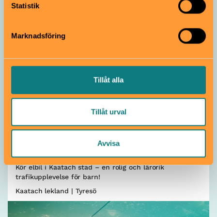
information som du har tillhandahållit eller som de har
Statistik
samlat in när du har använt deras tjänster.
Marknadsföring
Tillåt alla
Lekmiljö
Tillåt urval
Kör runt med elbil i Kaatach
stad!
Avvisa
3–10 år
Kör elbil i Kaatach stad – en rolig och lärorik
trafikupplevelse för barn!
Kaatach lekland | Tyresö