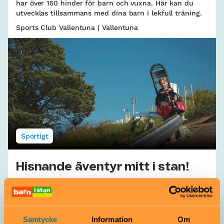
har över 150 hinder för barn och vuxna. Här kan du
utvecklas tillsammans med dina barn i lekfull träning.
Sports Club Vallentuna | Vallentuna
Sportigt
Hisnande äventyr mitt i stan!
Från 3 år
Upplev Hammarbybackens aktivitetsutbud på med
HammarbybackenPasset! Åk och aktivera dig så mycket
du vill under tre timmar!
Samtycke
Information
Om