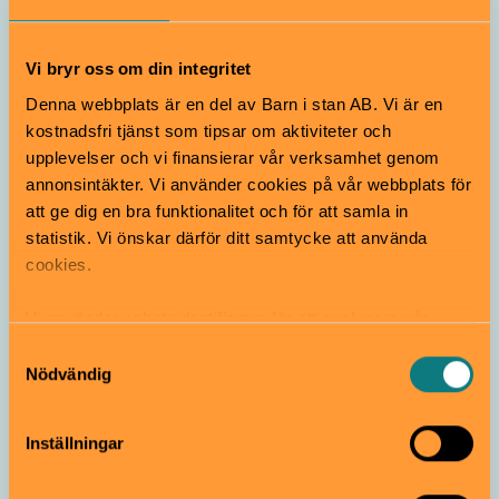
Hammarbybacken | Johanneshov
Vi bryr oss om din integritet
Denna webbplats är en del av Barn i stan AB. Vi är en
kostnadsfri tjänst som tipsar om aktiviteter och
upplevelser och vi finansierar vår verksamhet genom
annonsintäkter. Vi använder cookies på vår webbplats för
att ge dig en bra funktionalitet och för att samla in
statistik. Vi önskar därför ditt samtycke att använda
Sportigt
cookies.
Vi använder enhetsidentifierare för att analysera vår
Sports Club Vallentuna
trafik, anpassa innehållet och annonserna till användarna
Samtyckesval
Från 5 år
samt tillhandahålla funktioner för sociala medier. Vi
Nödvändig
Sports Club Vallentuna erbjuder träning för alla oavsett
vidarebefordrar även sådana identifierare och annan
ålder och mål. Här finns även Europas största
information från din enhet till de sociala medier och
hinderbana, Ninja World.
Inställningar
annons- och analysföretag som vi samarbetar med.
Vallentuna
Dessa kan i sin tur kombinera informationen med annan