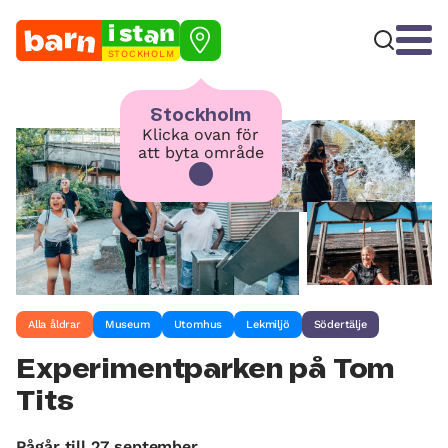
STOCKHOLM
Stockholm
Klicka ovan för
att byta område
Alla åldrar
Museum
Utomhus
Lekmiljö
Södertälje
Experimentparken på Tom
Tits
Pågår till 27 september