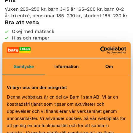
Pris
Vuxen 205–250 kr, barn 3-15 år 165–200 kr, barn 0-2
år fri entré, pensionär 185–230 kr, student 185–230 kr
Bra att veta
Okej med matsäck
Hiss och ramper
Kafé
Restaurang
Skötbord
Hitta hit
Samtycke
Information
Om
Pendeltåg går från Stockholms Central cirka var 15:e
minut till station Södertälje Centrum. Därifrån är det
cirka 10 minuters promenad till oss via gågatan
Vi bryr oss om din integritet
genom centrum. Du kan även enkelt åka med buss
Denna webbplats är en del av Barn i stan AB. Vi är en
till Södertälje Centrum. Flera linjer avgår från
kostnadsfri tjänst som tipsar om aktiviteter och
Liljeholmens T-banestation.
upplevelser och vi finansierar vår verksamhet genom
annonsintäkter. Vi använder cookies på vår webbplats för
att ge dig en bra funktionalitet och för att samla in
Tom Tits Experiment
statistik. Vi önskar därför ditt samtycke att använda