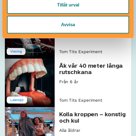
Tom Tits Experiment
Utomhus
Tillåt urval
Upplev en bubblande
såpbubbelshow!
Avvisa
Alla åldrar
Tom Tits Experiment
Visning
Åk vår 40 meter långa
rutschkana
Från 6 år
Tom Tits Experiment
Lekmiljö
Kolla kroppen – konstig
och kul
Alla åldrar