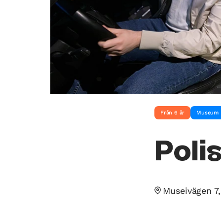
Från 6 år
Museum
Poli
Museivägen 7,