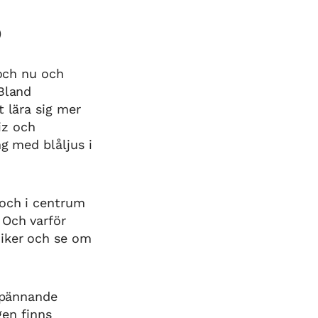
)
 och nu och
 Bland
t lära sig mer
iz och
g med blåljus i
 och i centrum
 Och varför
niker och se om
spännande
gen finns