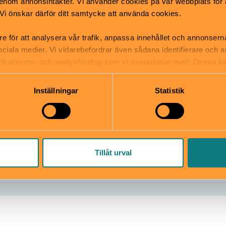
tsäck
Vi finns bredvid Tekniska 
nom annonsintäkter. Vi använder cookies på vår webbplats för att
mper
Gärdet i Stockholm. Buss 
k. Vi önskar därför ditt samtycke att använda cookies.
Blockhusudden/ Kaknästor
hållplats Museiparken.
re för att analysera vår trafik, anpassa innehållet och annonsern
 sociala medier. Vi vidarebefordrar även sådana identifierare och 
 och annons- och analysföretag som vi samarbetar med. Dessa ka
mation som du har tillhandahållit eller som de har samlat in när
Inställningar
Statistik
 7, Gärdet
polismuseet[at]polisen.se
se
010-56 38 000
Tillåt urval