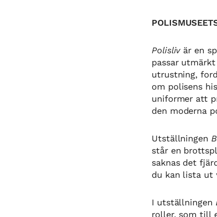
POLISMUSEET
Polisliv
är en sp
passar utmärkt 
utrustning, for
om polisens his
uniformer att p
den moderna po
Utställningen
B
står en brottsp
saknas det fjä
du kan lista ut
I utställningen
roller, som till