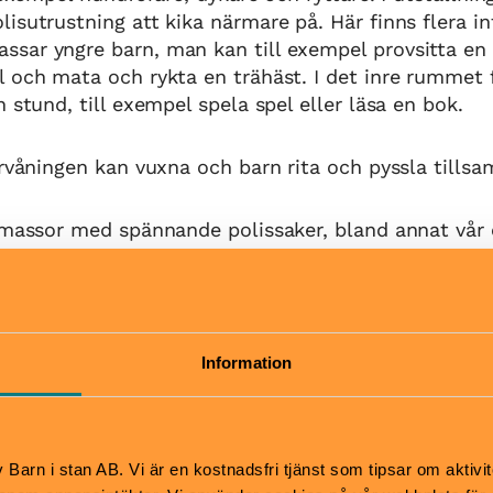
isutrustning att kika närmare på. Här finns flera in
sar yngre barn, man kan till exempel provsitta en
 och mata och rykta en trähäst. I det inre rummet fi
 stund, till exempel spela spel eller läsa en bok.
rvåningen kan vuxna och barn rita och pyssla tills
 massor med spännande polissaker, bland annat vår 
Pris
Information
gt 18/8-27/3 2026
Ordinarie: 80 kr
Barn och ungdomar till 19 å
7
Student & pensionär: 60 kr
Hitta hit
Barn i stan AB. Vi är en kostnadsfri tjänst som tipsar om aktivit