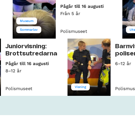
Pågår till 16 augusti
Från 5 år
Museum
Sommarlov
Uts
Polismuseet
Juniorvisning:
Barnvi
Brottsutredarna
polise
Pågår till 16 augusti
6–12 år
8–12 år
Visning
Polismuseet
Polismus