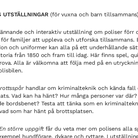
S UTSTÄLLNINGAR
(för vuxna och barn tillsammans
ännande och interaktiv utställning om poliser förr
för familjer att uppleva och utforska tillsammans.
don och uniformer kan alla på ett underhållande sät
toria från 1850 och fram till idag. Här finns spel, qu
rova. Alla är välkomna att följa med på en utrycknin
lisbilen.
rottsspår
handlar om kriminalteknik och kända fall
lats. Vad kan ha hänt? Hur många personer var där?
rde bordsbenet? Testa att tänka som en kriminaltek
 vad som har hänt på brottsplatsen.
En större uppgift
får du veta mer om polisens alla 
 exempel hundförare, dykare och ryttare. I utställnin