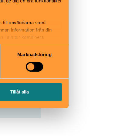
museet på
 ge dig en bra funktionalitet
69 mot
net,
a till användarna samt
annan information från din
n i sin tur kombinera
 du har använt deras tjänster.
Marknadsföring
Tillåt alla