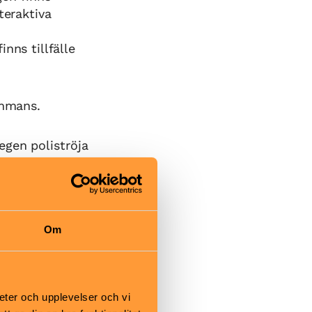
teraktiva
nns tillfälle
ammans.
egen poliströja
Om
r: Fri entré
eter och upplevelser och vi