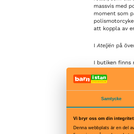
massvis med pol
moment som pas
polismotorcykel
att koppla av en
I
Ateljén
på öve
I butiken finns
och poliskeps.
När
Samtycke
Tillfälligt stän
Tis–fre kl 12–17
Lör–sön kl 11–1
Vi bryr oss om din integritet
Bra att veta
Denna webbplats är en del av 