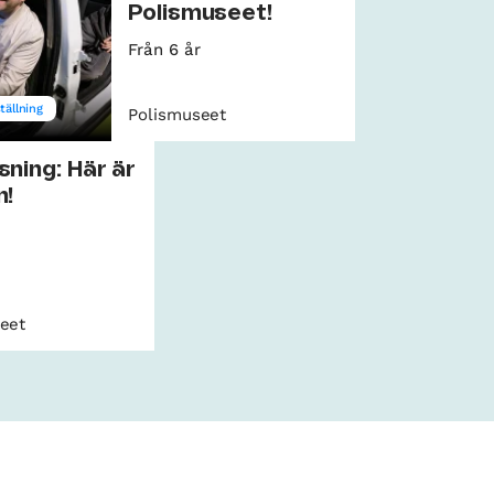
Polismuseet!
Från 6 år
tällning
Polismuseet
sning: Här är
n!
eet