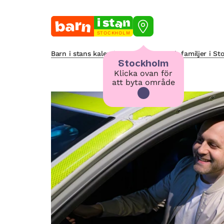
STOCKHOLM
Barn i stans kalendarium för barn och familjer i S
Stockholm
Klicka ovan för
att byta område