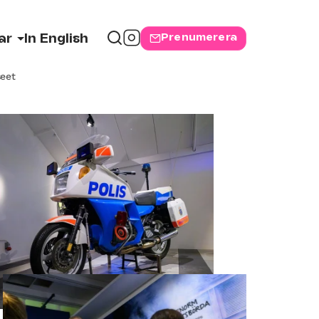
Prenumerera
ar
In English
eet