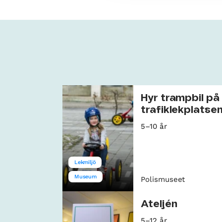
Hyr trampbil på
trafiklekplatse
5–10 år
Lekmiljö
Museum
Polismuseet
Ateljén
5–12 år