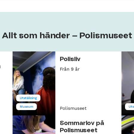
Allt som händer – Polismuseet
Polisliv
n
Från 9 år
Utställning
Museum
Uts
Polismuseet
Sommarlov på
Polismuseet