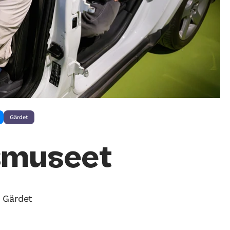
Gärdet
smuseet
 Gärdet