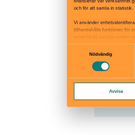
Okej med ma
finansierar vår verksamhet ge
Hiss och ra
och för att samla in statisti
Kafé
Restaurang
Vi använder enhetsidentifiera
tillhandahålla funktioner för
Skötbord
enhet till de sociala medier
informationen med annan infor
Samtyckesval
Nödvändig
Museivägen
polismuseet.
Avvisa
Läs mer