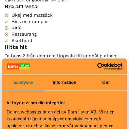
Bra att veta
Okej med matsäck
Hiss och ramper
Kafé
Restaurang
Skötbord
Hitta hit
Ta buss 2 från centrala Uppsala till ändhållplatsen
Kungshögarna. Därifrån är det cirka 100 meter till
museet. Du kan också ta buss 110 eller 115 mot
Storvreta, hållplats Regins väg.
Samtycke
Information
Om
Med bil följer du skyltning mot Gamla Uppsala och
Gamla Uppsala kyrka. Huvudparkeringen ligger öster
om den gamla järnvägen. Nära museet finns gratis
Vi bryr oss om din integritet
parkering.
Denna webbplats är en del av Barn i stan AB. Vi är en
kostnadsfri tjänst som tipsar om aktiviteter och
upplevelser och vi finansierar vår verksamhet genom
Gamla Uppsala museum