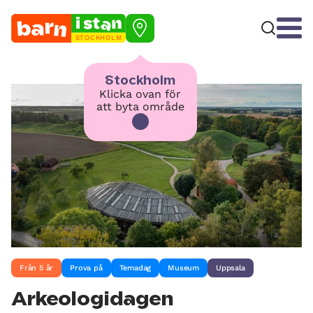
STOCKHOLM
Stockholm
Klicka ovan för
att byta område
Från 5 år
Prova på
Temadag
Museum
Uppsala
Arkeologidagen