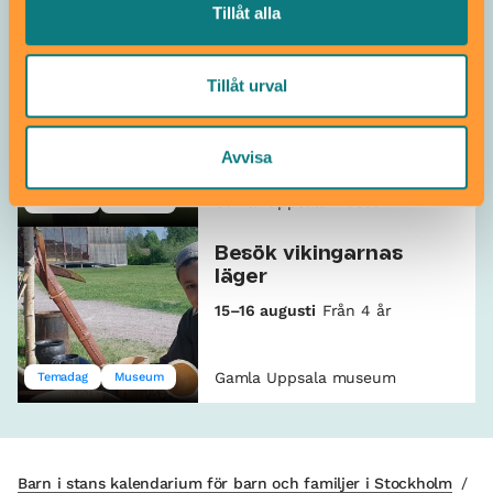
Tillåt alla
Gamla Uppsala museum
Natur
Frejs hall –
Tillåt urval
lekutställning för barn
Alla åldrar
Avvisa
Gamla Uppsala museum
Museum
Barnrum
Besök vikingarnas
läger
15–16 augusti
Från 4 år
Gamla Uppsala museum
Temadag
Museum
Barn i stans kalendarium för barn och familjer i Stockholm
/