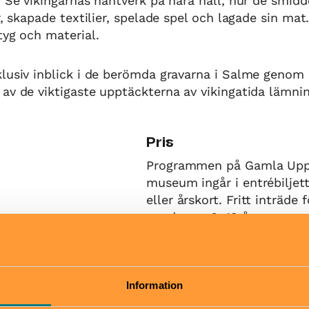
. Se vikingarnas hantverk på nära håll, hur de smidde
r, skapade textilier, spelade spel och lagade sin mat
tyg och material.
klusiv inblick i de berömda gravarna i Salme genom
av de viktigaste upptäckterna av vikingatida lämnin
Pris
Programmen på Gamla Upp
museum ingår i entrébiljett
eller årskort. Fritt inträde 
ungdomar 0–19 år.
Hitta hit
tsäck
Ta buss 2 från centrala Upp
mper
ändhållplatsen Kungshögar
Information
är det cirka 100 meter till