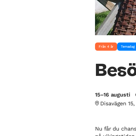
Från 4 år
Temadag
Besö
15–16 augusti
Disavägen 15,
Nu får du chans