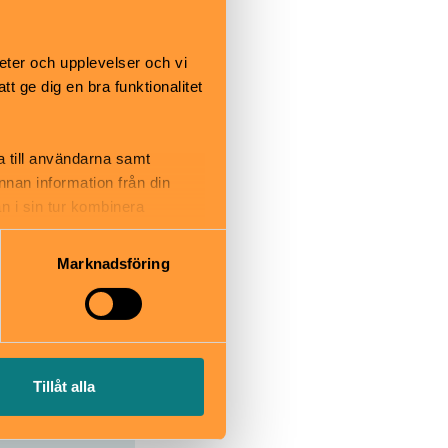
 115 mot
 väg.
eter och upplevelser och vi
g mot Gamla
 ge dig en bra funktionalitet
 kyrka.
ster om den
eet finns
a till användarna samt
annan information från din
n i sin tur kombinera
 du har använt deras tjänster.
Marknadsföring
ndsmuseet.se
Tillåt alla