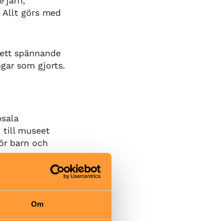
 järn,
. Allt görs med
 ett spännande
gar som gjorts.
sala
 till museet
för barn och
sala till
na. Därifrån
Om
 museet. Du