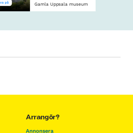
va på
Gamla Uppsala museum
Arrangör?
Annonsera