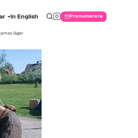
Prenumerera
ar
In English
garnas läger