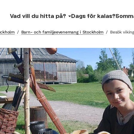
Vad vill du hitta på?
Dags för kalas?
Somm
tockholm
/
Barn- och familjeevenemang i Stockholm
/
Besök vikin