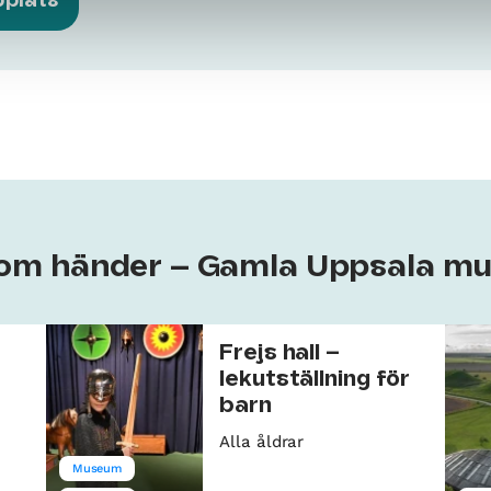
bplats
 som händer – Gamla Uppsala m
Frejs hall –
lekutställning för
barn
Alla åldrar
Museum