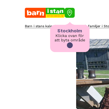
STOCKHOLM
Barn i stans kalendarium för barn och familjer i S
Stockholm
Klicka ovan för
att byta område