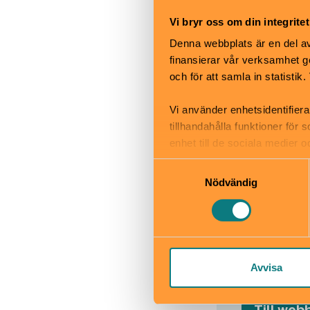
Restaurang
Skötbord
Vi bryr oss om din integritet
Denna webbplats är en del av 
finansierar vår verksamhet ge
och för att samla in statisti
Vi använder enhetsidentifiera
tillhandahålla funktioner för
enhet till de sociala medier
informationen med annan infor
Samtyckesval
Nödvändig
Gamla Up
Disavägen 
www.uppland
uppsala-mus
Avvisa