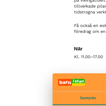
på vikingatiden
tillverkade pila
tidstrogna verk
Få också en ex
föredrag om en 
När
Kl. 11.00–17.00
Bra att veta
Okej med ma
Hiss och ra
Samtycke
Kafé