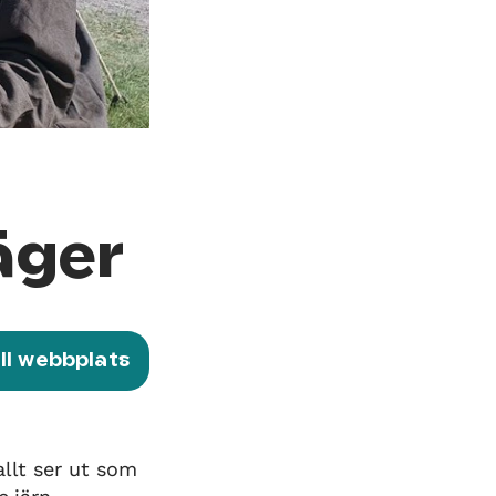
äger
ill webbplats
allt ser ut som