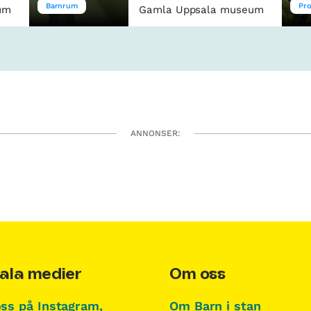
Barnrum
Pro
um
Gamla Uppsala museum
ANNONSER:
ala medier
Om oss
oss på Instagram,
Om Barn i stan