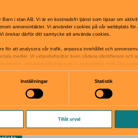
kan också ta buss 110 eller
Storvreta, hållplats Regins
Barn i stan AB. Vi är en kostnadsfri tjänst som tipsar om aktivit
Med bil följer du skyltnin
nom annonsintäkter. Vi använder cookies på vår webbplats för att
Uppsala och Gamla Uppsala
k. Vi önskar därför ditt samtycke att använda cookies.
Huvudparkeringen ligger ö
gamla järnvägen. Nära mus
re för att analysera vår trafik, anpassa innehållet och annonsern
gratis parkering.
 sociala medier. Vi vidarebefordrar även sådana identifierare och 
 och annons- och analysföretag som vi samarbetar med. Dessa ka
mation som du har tillhandahållit eller som de har samlat in när
Inställningar
Statistik
psala museum
15, Uppsala
bokning.gamlauppsala@uppla
smuseet.se/gamla-
018-23 93 04
eum/
Tillåt urval