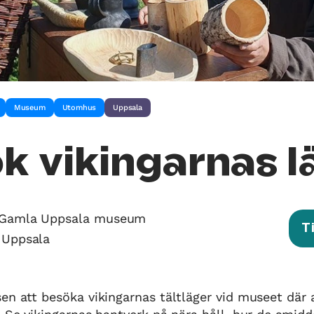
Museum
Utomhus
Uppsala
k vikingarnas l
Gamla Uppsala museum
T
 Uppsala
en att besöka vikingarnas tältläger vid museet där 