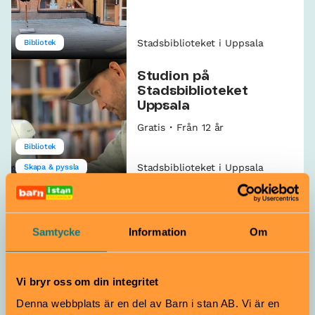
Stadsbiblioteket i Uppsala
Bibliotek
Studion på
Stadsbiblioteket
Uppsala
Gratis
Från 12 år
Bibliotek
Stadsbiblioteket i Uppsala
Skapa & pyssla
Programmera i Roblox
11–13 augusti
Gratis
8–12 år
Samtycke
Information
Om
Stadsbiblioteket i Uppsala
Spel & gaming
Vi bryr oss om din integritet
Denna webbplats är en del av Barn i stan AB. Vi är en
Back to school-disco