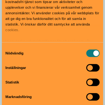
kostnadsfri tjänst som tipsar om aktiviteter och
17 augusti
Gratis
6–10 år
upplevelser och vi finansierar vår verksamhet genom
annonsintäkter. Vi använder cookies på vår webbplats för
att ge dig en bra funktionalitet och för att samla in
statistik. Vi önskar därför ditt samtycke att använda
Stadsbiblioteket i Uppsala
Dans
cookies.
Regnbågshäng med
Vi använder enhetsidentifierare för att analysera vår
pyssel!
trafik, anpassa innehållet och annonserna till användarna
Samtyckesval
23 september
Gratis
Från 5 år
samt tillhandahålla funktioner för sociala medier. Vi
Nödvändig
vidarebefordrar även sådana identifierare och annan
Stadsbiblioteket i Uppsala
Skapa & pyssla
information från din enhet till de sociala medier och
Inställningar
annons- och analysföretag som vi samarbetar med.
Skräckäventyr
Dessa kan i sin tur kombinera informationen med annan
information som du har tillhandahållit eller som de har
20 oktober
Från 12 år
Statistik
samlat in när du har använt deras tjänster.
Marknadsföring
Stadsbiblioteket i Uppsala
Bibliotek