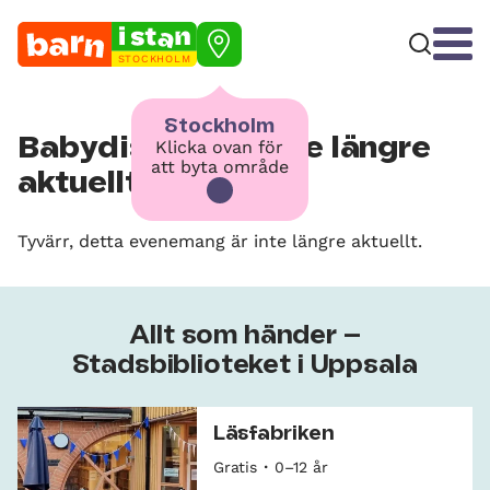
STOCKHOLM
Stockholm
Babydisco – är inte längre
Klicka ovan för
att byta område
aktuellt
Tyvärr, detta evenemang är inte längre aktuellt.
Allt som händer –
Stadsbiblioteket i Uppsala
Läsfabriken
Gratis
0–12 år