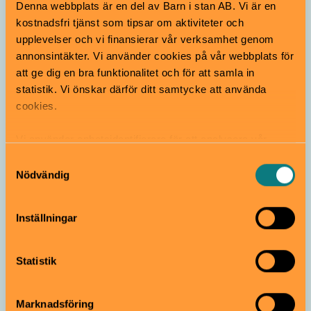
Denna webbplats är en del av Barn i stan AB. Vi är en
Back to school-disco
kostnadsfri tjänst som tipsar om aktiviteter och
upplevelser och vi finansierar vår verksamhet genom
17 augusti
Gratis
6–10 år
annonsintäkter. Vi använder cookies på vår webbplats för
att ge dig en bra funktionalitet och för att samla in
statistik. Vi önskar därför ditt samtycke att använda
Stadsbiblioteket i Uppsala
Dans
cookies.
Regnbågshäng med
Vi använder enhetsidentifierare för att analysera vår
pyssel!
trafik, anpassa innehållet och annonserna till användarna
Samtyckesval
23 september
Gratis
Från 5 år
samt tillhandahålla funktioner för sociala medier. Vi
Nödvändig
vidarebefordrar även sådana identifierare och annan
information från din enhet till de sociala medier och
Stadsbiblioteket i Uppsala
Skapa & pyssla
Inställningar
annons- och analysföretag som vi samarbetar med.
Dessa kan i sin tur kombinera informationen med annan
Skräckäventyr
information som du har tillhandahållit eller som de har
Statistik
20 oktober
Från 12 år
samlat in när du har använt deras tjänster.
Marknadsföring