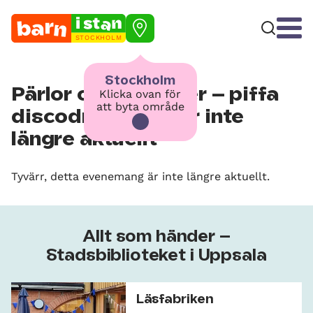
STOCKHOLM
Stockholm
Pärlor och paljetter – piffa
Klicka ovan för
att byta område
discodressen! – är inte
längre aktuellt
Tyvärr, detta evenemang är inte längre aktuellt.
Allt som händer –
Stadsbiblioteket i Uppsala
Läsfabriken