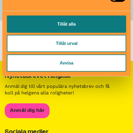
Stadsbiblioteket i Uppsala
Bibliotek
Tillåt alla
Barn i stans kalendarium för barn och familjer i Stockholm
/
Barn- och familjeevenemang i Stockholm
/
Pärlor och
Tillåt urval
paljetter – piffa discodressen!
Avvisa
Nyhetsbrevet Helgkoll
Anmäl dig till vårt populära nyhetsbrev och få
koll på helgens alla roligheter!
Anmäl dig här
Sociala medier