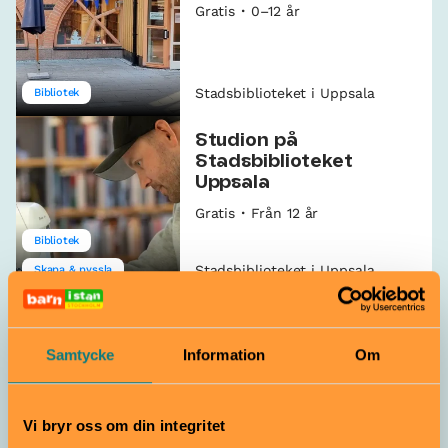
Gratis
0–12 år
Stadsbiblioteket i Uppsala
Bibliotek
Studion på
Stadsbiblioteket
Uppsala
Gratis
Från 12 år
Bibliotek
Stadsbiblioteket i Uppsala
Skapa & pyssla
Programmera i Roblox
11–13 augusti
Gratis
8–12 år
Samtycke
Information
Om
Vi bryr oss om din integritet
Stadsbiblioteket i Uppsala
Spel & gaming