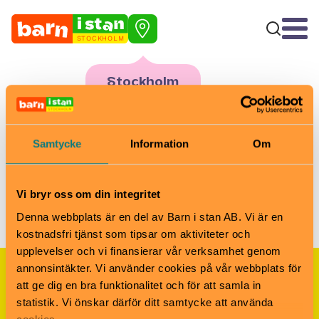
STOCKHOLM
Stockholm
Parkleken 90 år! – är inte
Klicka ovan för
att byta område
längre aktuellt
Samtycke
Information
Om
Tyvärr, detta evenemang är inte längre aktuellt.
Barn i stans kalendarium för barn och familjer i Stockholm
/
Vi bryr oss om din integritet
Barn- och familjeevenemang i Stockholm
/
Parkleken 90 år!
Denna webbplats är en del av Barn i stan AB. Vi är en
kostnadsfri tjänst som tipsar om aktiviteter och
upplevelser och vi finansierar vår verksamhet genom
annonsintäkter. Vi använder cookies på vår webbplats för
Nyhetsbrevet Helgkoll
att ge dig en bra funktionalitet och för att samla in
statistik. Vi önskar därför ditt samtycke att använda
Anmäl dig till vårt populära nyhetsbrev och få