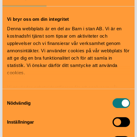
Välkommen!
När
Vi bryr oss om din integritet
Juni-augusti
Denna webbplats är en del av Barn i stan AB. Vi är en
Pris
kostnadsfri tjänst som tipsar om aktiviteter och
Frivillig entré
upplevelser och vi finansierar vår verksamhet genom
Bra att veta
annonsintäkter. Vi använder cookies på vår webbplats för
Okej med matsäck
att ge dig en bra funktionalitet och för att samla in
Hiss och ramper
statistik. Vi önskar därför ditt samtycke att använda
Kafé
cookies.
Restaurang
Skötbord
Vi använder enhetsidentifierare för att analysera vår
Hitta hit
trafik, anpassa innehållet och annonserna till användarna
Samtyckesval
Med bil
samt tillhandahålla funktioner för sociala medier. Vi
Nödvändig
Sväng av E4:an vid Upplands Väsby trafikplats, avfart
vidarebefordrar även sådana identifierare och annan
176. Åk sedan Mälarvägen, Ekebovägen och
information från din enhet till de sociala medier och
Ryttargatan. Parkering finns i slutet av Ryttargatan,
Inställningar
annons- och analysföretag som vi samarbetar med.
vid Smedby torg. Från parkeringen är det en kort
Dessa kan i sin tur kombinera informationen med annan
promenad till gården. Vikingagården ligger bakom det