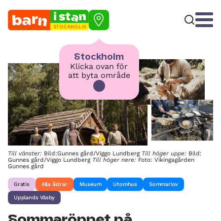
STOCKHOLM
Stockholm
Klicka ovan för
att byta område
Till vänster:
Bild:Gunnes gård/Viggo Lundberg
Till höger uppe:
Bild:
Gunnes gård/Viggo Lundberg
Till höger nere:
Foto: Vikingagården
Gunnes gård
Gratis
Alla åldrar
Museum
Utomhus
Sommarlov
Upplands Väsby
Sommaröppet på