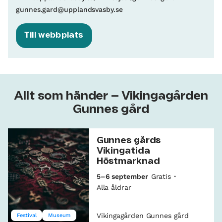
gunnes.gard@upplandsvasby.se
Till webbplats
Allt som händer – Vikingagården
Gunnes gård
Gunnes gårds
Vikingatida
Höstmarknad
5–6 september
Gratis
Alla åldrar
Vikingagården Gunnes gård
Festival
Museum