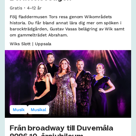
Gratis
4–12 år
Följ fladdermusen Tors resa genom Wikområdets
historia. Du får bland annat lära dig mer om spöken i
barockträdgården, Gustav Vasas belägring av Wik samt
om gammelträdet Abraham.
Wiks Slott | Uppsala
Musik
Musikal
Från broadway till Duvemåla