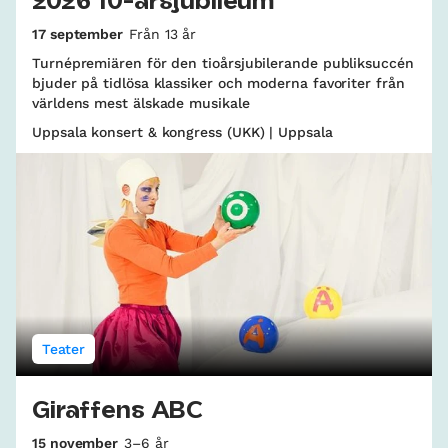
2026 10-årsjubileum
17 september
Från 13 år
Turnépremiären för den tioårsjubilerande publiksuccén
bjuder på tidlösa klassiker och moderna favoriter från
världens mest älskade musikale
Uppsala konsert & kongress (UKK) | Uppsala
Teater
Giraffens ABC
15 november
3–6 år