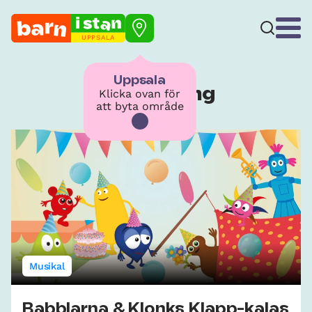
UPPSALA
Uppsala
Evenemang
Klicka ovan för
att byta område
Musikal
Babblarna & Klonks Klapp-kalas