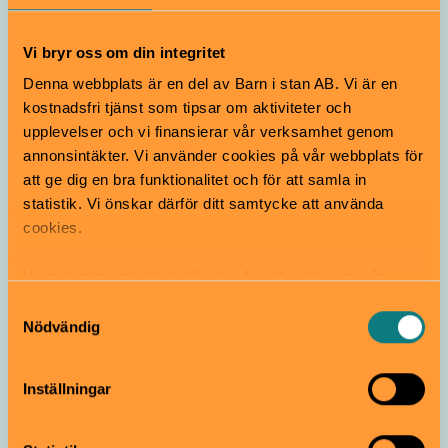
Vi bryr oss om din integritet
Konsert
Denna webbplats är en del av Barn i stan AB. Vi är en
kostnadsfri tjänst som tipsar om aktiviteter och
KAJ
upplevelser och vi finansierar vår verksamhet genom
9 augusti
Från 3 år
annonsintäkter. Vi använder cookies på vår webbplats för
att ge dig en bra funktionalitet och för att samla in
Om 2025 hade ett soundtrack så var det “Bara Bada
statistik. Vi önskar därför ditt samtycke att använda
Bastu” med KAJ! Låten blev en omedelbar hit och
erövrat hela världen och Norden.
cookies.
Parksnäckan | Uppsala
Vi använder enhetsidentifierare för att analysera vår
trafik, anpassa innehållet och annonserna till användarna
Samtyckesval
samt tillhandahålla funktioner för sociala medier. Vi
Nödvändig
vidarebefordrar även sådana identifierare och annan
information från din enhet till de sociala medier och
Inställningar
annons- och analysföretag som vi samarbetar med.
Dessa kan i sin tur kombinera informationen med annan
information som du har tillhandahållit eller som de har