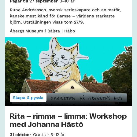
Pågår till 27 september
3–10 år
Rune Andréasson, svensk serieskapare och animatör,
kanske mest känd för Bamse – världens starkaste
björn. Utställningen visas tom 27/9.
Åbergs Museum i Bålsta | Håbo
Skapa & pyssla
Rita – rimma – limma: Workshop
med Johanna Hästö
31 oktober
Gratis
5–12 år