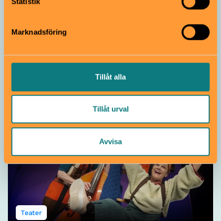
Statistik
samlat in när du har använt deras tjänster.
Dans
Marknadsföring
Back to school-disco
17 augusti
Gratis
6–10 år
Dansa ut sommarlovet på bibblan! Det utlovas musik,
Tillåt alla
popcorn och dans bland böckerna! Klä dig gärna
festligt.
Stadsbiblioteket i Uppsala | Uppsala
Tillåt urval
Avvisa
Teater